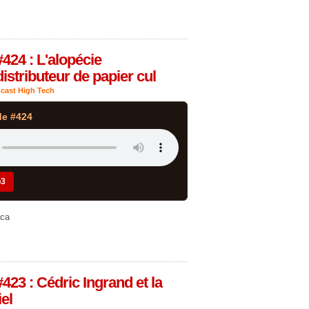
424 : L'alopécie
stributeur de papier cul
cast High Tech
de #424
p3
aca
423 : Cédric Ingrand et la
iel