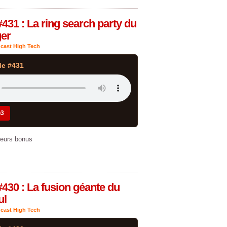
431 : La ring search party du
er
cast High Tech
de #431
p3
leurs bonus
430 : La fusion géante du
ul
cast High Tech