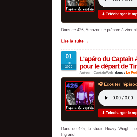
⬇ Télécharger le m
Dans ce 426, Amazon se prépare à virer p
Lire la suite →
01
L'apéro du Captain 
mar
pour le départ de T
2026
Auteur : CaptainWeb
dans :
Le Pod
🎧 Écouter l'épiso
⬇ Télécharger le m
Dans ce 425, le studio Heavy Weight nous
Ingrand!