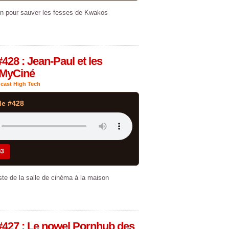
on pour sauver les fesses de Kwakos
428 : Jean-Paul et les
 MyCiné
cast High Tech
de #428
p3
ste de la salle de cinéma à la maison
#427 : Le nowel Pornhub des