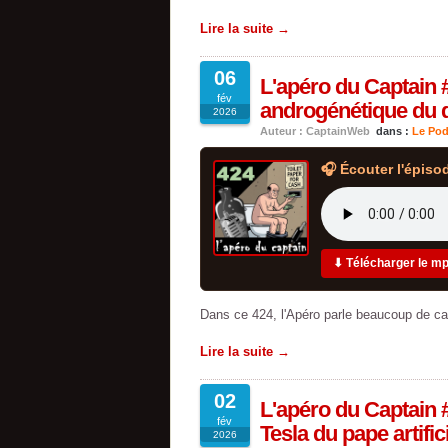
Lire la suite →
06
L'apéro du Captain #
fév
androgénétique du di
2026
Auteur : CaptainWeb
dans :
Le Pod
🎧 Écouter l'épiso
⬇ Télécharger le m
Dans ce 424, l'Apéro parle beaucoup de c
Lire la suite →
02
L'apéro du Captain #
fév
Tesla du pape artific
2026