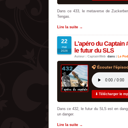
Dans ce 433, le metaverse de Zuckerberg
Tengas.
Lire la suite →
22
L'apéro du Captain #
mai
le futur du SLS
2026
Auteur : CaptainWeb
dans :
Le Pod
🎧 Écouter l'épiso
⬇ Télécharger le m
Dans ce 432, le futur du SLS est en danger
un danger.
Lire la suite →