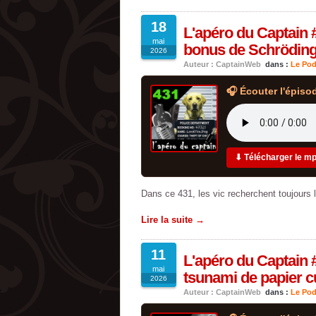
18
L'apéro du Captain #
mai
bonus de Schröding
2026
Auteur : CaptainWeb
dans :
Le Pod
🎧 Écouter l'épiso
⬇ Télécharger le m
Dans ce 431, les vic recherchent toujours 
Lire la suite →
11
L'apéro du Captain #
mai
tsunami de papier c
2026
Auteur : CaptainWeb
dans :
Le Pod