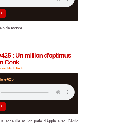
p3
lein de monde
#425 : Un million d'optimus
im Cook
cast High Tech
de #425
p3
 acceuille et l'on parle d'Apple avec Cédric