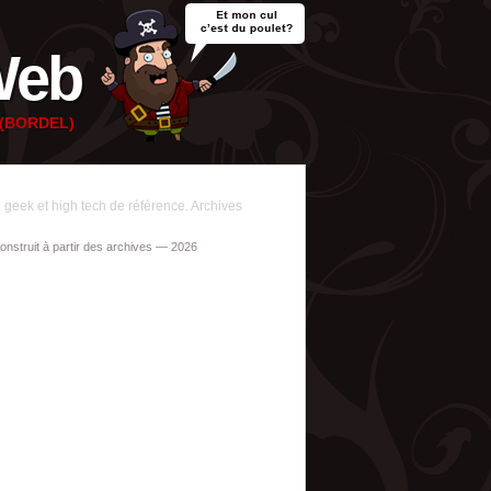
Web
e (BORDEL)
geek et high tech de référence. Archives
construit à partir des archives — 2026