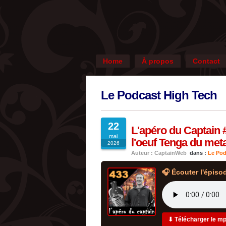
Home
À propos
Contact
Le Podcast High Tech
22
L'apéro du Captain 
mai
l'oeuf Tenga du met
2026
Auteur : CaptainWeb
dans :
Le Pod
🎧 Écouter l'épiso
⬇ Télécharger le m