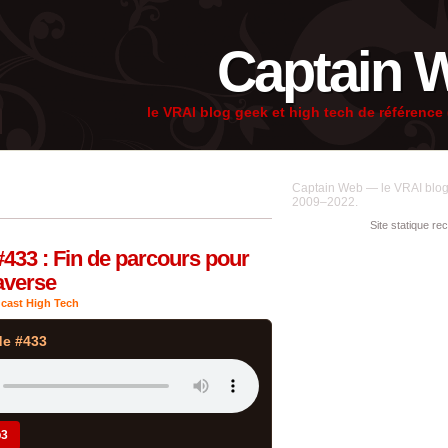
Captain 
le VRAI blog geek et high tech de référenc
Captain Web — le VRAI blog 
2009–2022.
Site statique re
#433 : Fin de parcours pour
averse
cast High Tech
de #433
p3