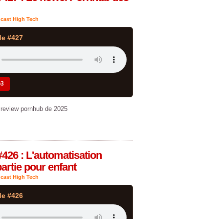
cast High Tech
de #427
p3
 review pornhub de 2025
#426 : L'automatisation
artie pour enfant
cast High Tech
de #426