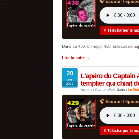
🎧 Écouter l'épiso
⬇ Télécharger le m
Dans ce 430, on reçoit 430 rouleaux de pap
Lire la suite →
20
L'apéro du Captain 
avr
templier qui chiait 
2026
Auteur : CaptainWeb
dans :
Le Pod
🎧 Écouter l'épiso
⬇ Télécharger le m