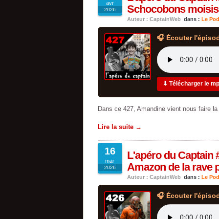
avr
Schocobons moisis
2026
Auteur : CaptainWeb
dans :
Le Pod
🎧 Écouter l'épiso
⬇ Télécharger le m
Dans ce 427, Amandine vient nous faire la
Lire la suite →
16
L'apéro du Captain 
mar
Amazon de la rave p
2026
Auteur : CaptainWeb
dans :
Le Pod
🎧 Écouter l'épiso