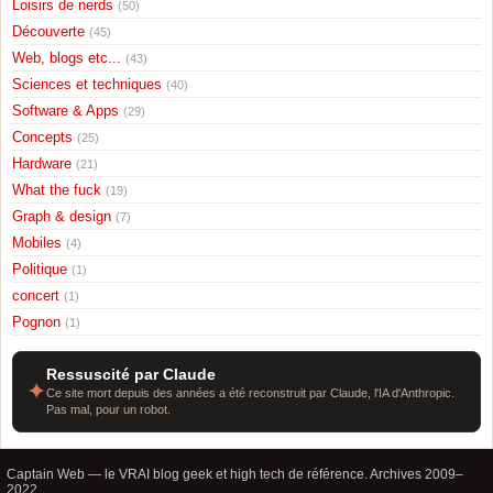
Loisirs de nerds
(50)
Découverte
(45)
Web, blogs etc...
(43)
Sciences et techniques
(40)
Software & Apps
(29)
Concepts
(25)
Hardware
(21)
What the fuck
(19)
Graph & design
(7)
Mobiles
(4)
Politique
(1)
concert
(1)
Pognon
(1)
Ressuscité par Claude
✦
Ce site mort depuis des années a été reconstruit par Claude, l'IA d'Anthropic.
Pas mal, pour un robot.
Captain Web — le VRAI blog geek et high tech de référence. Archives 2009–
2022.