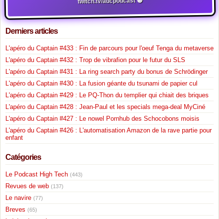
twitch.tv/adcpodcast 🟣
Derniers articles
L'apéro du Captain #433 : Fin de parcours pour l'oeuf Tenga du metaverse
L'apéro du Captain #432 : Trop de vibrafion pour le futur du SLS
L'apéro du Captain #431 : La ring search party du bonus de Schrödinger
L'apéro du Captain #430 : La fusion géante du tsunami de papier cul
L'apéro du Captain #429 : Le PQ-Thon du templier qui chiait des briques
L'apéro du Captain #428 : Jean-Paul et les specials mega-deal MyCiné
L'apéro du Captain #427 : Le nowel Pornhub des Schocobons moisis
L'apéro du Captain #426 : L'automatisation Amazon de la rave partie pour
enfant
Catégories
Le Podcast High Tech
(443)
Revues de web
(137)
Le navire
(77)
Breves
(65)