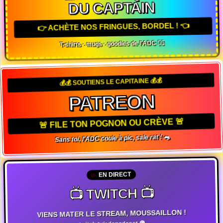
DU CAPTAIN
👉 ACHÈTE NOS FRINGUES, BORDEL ! 👈
T-shirts · mugs · goodies de l'ADC 🏴‍☠️
💰💰 SOUTIENS LE CAPITAINE 💰💰
PATREON
🚨 FILE TON POGNON OU CRÈVE 🚨
Sans toi, l'ADC coule à pic, sale rat ! 🐀
EN DIRECT
📺 TWITCH 📺
VIENS MATER LE STREAM, MOUSSAILLON !