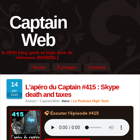
Captain
Web
le VRAI blog geek et high tech de
référence (BORDEL)
Home
À propos
Contact
14
L'apéro du Captain #415 : Skype
juin
death and taxes
2025
Auteur : CaptainWeb
dans :
Le Podcast High Tech
🎧 Écouter l'épisode #415