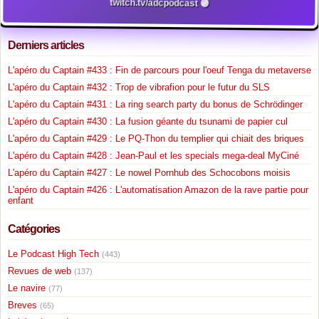
twitch.tv/adcpodcast 🟣
Derniers articles
L'apéro du Captain #433 : Fin de parcours pour l'oeuf Tenga du metaverse
L'apéro du Captain #432 : Trop de vibrafion pour le futur du SLS
L'apéro du Captain #431 : La ring search party du bonus de Schrödinger
L'apéro du Captain #430 : La fusion géante du tsunami de papier cul
L'apéro du Captain #429 : Le PQ-Thon du templier qui chiait des briques
L'apéro du Captain #428 : Jean-Paul et les specials mega-deal MyCiné
L'apéro du Captain #427 : Le nowel Pornhub des Schocobons moisis
L'apéro du Captain #426 : L'automatisation Amazon de la rave partie pour
enfant
Catégories
Le Podcast High Tech
(443)
Revues de web
(137)
Le navire
(77)
Breves
(65)