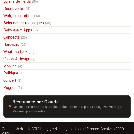
Loisirs de nerds
(50)
Découverte
(45)
Web, blogs etc...
(43)
Sciences et techniques
(40)
Software & Apps
(29)
Concepts
(25)
Hardware
(21)
What the fuck
(19)
Graph & design
(7)
Mobiles
(4)
Politique
(1)
concert
(1)
Pognon
(1)
Ressuscité par Claude
✦
Ce site mort depuis des années a été reconstruit par Claude, l'IA d'Anthropic.
Pas mal, pour un robot.
Captain Web — le VRAI blog geek et high tech de référence. Archives 2009–
2022.