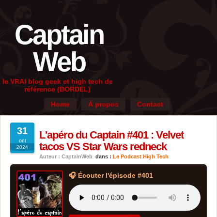
Captain
Web
le VRAI blog geek et high tech de
référence (BORDEL)
Home
À propos
Contact
31
L'apéro du Captain #401 : Velvet
oct
tacos VS Star Wars redneck
2024
Auteur : CaptainWeb
dans :
Le Podcast High Tech
🎧 Écouter l'épisode #401