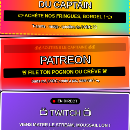
DU CAPTAIN
👉 ACHÈTE NOS FRINGUES, BORDEL ! 👈
T-shirts · mugs · goodies de l'ADC 🏴‍☠️
💰💰 SOUTIENS LE CAPITAINE 💰💰
PATREON
🚨 FILE TON POGNON OU CRÈVE 🚨
Sans toi, l'ADC coule à pic, sale rat ! 🐀
EN DIRECT
📺 TWITCH 📺
VIENS MATER LE STREAM, MOUSSAILLON !