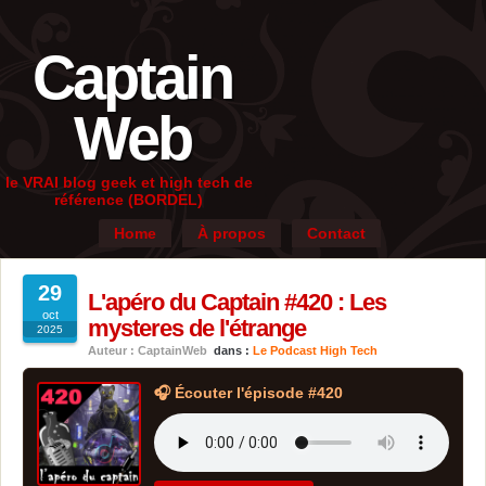
Captain
Web
le VRAI blog geek et high tech de
référence (BORDEL)
Home
À propos
Contact
29
L'apéro du Captain #420 : Les
oct
mysteres de l'étrange
2025
Auteur : CaptainWeb
dans :
Le Podcast High Tech
🎧 Écouter l'épisode #420