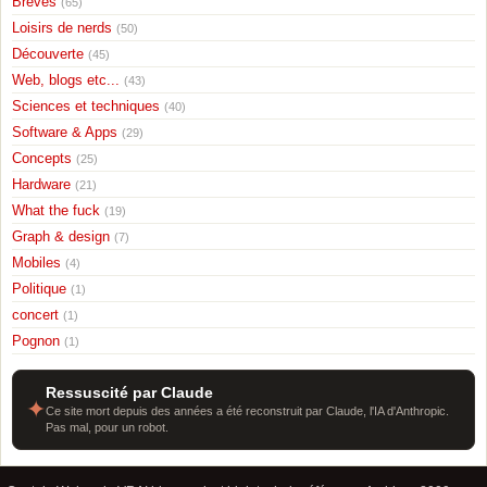
Breves
(65)
Loisirs de nerds
(50)
Découverte
(45)
Web, blogs etc...
(43)
Sciences et techniques
(40)
Software & Apps
(29)
Concepts
(25)
Hardware
(21)
What the fuck
(19)
Graph & design
(7)
Mobiles
(4)
Politique
(1)
concert
(1)
Pognon
(1)
Ressuscité par Claude
✦
Ce site mort depuis des années a été reconstruit par Claude, l'IA d'Anthropic.
Pas mal, pour un robot.