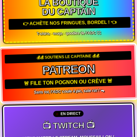
LA BOUTIQUE
DU CAPTAIN
👉 ACHÈTE NOS FRINGUES, BORDEL ! 👈
T-shirts · mugs · goodies de l'ADC 🏴‍☠️
💰💰 SOUTIENS LE CAPITAINE 💰💰
PATREON
🚨 FILE TON POGNON OU CRÈVE 🚨
Sans toi, l'ADC coule à pic, sale rat ! 🐀
EN DIRECT
📺 TWITCH 📺