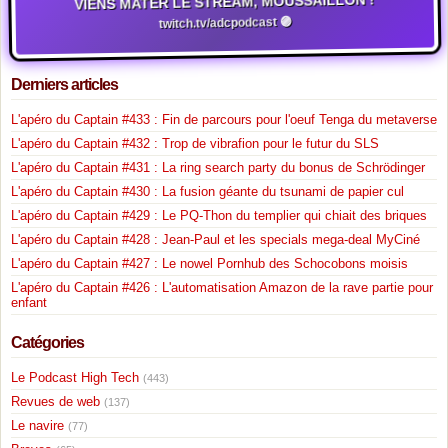
VIENS MATER LE STREAM, MOUSSAILLON !
twitch.tv/adcpodcast 🟣
Derniers articles
L'apéro du Captain #433 : Fin de parcours pour l'oeuf Tenga du metaverse
L'apéro du Captain #432 : Trop de vibrafion pour le futur du SLS
L'apéro du Captain #431 : La ring search party du bonus de Schrödinger
L'apéro du Captain #430 : La fusion géante du tsunami de papier cul
L'apéro du Captain #429 : Le PQ-Thon du templier qui chiait des briques
L'apéro du Captain #428 : Jean-Paul et les specials mega-deal MyCiné
L'apéro du Captain #427 : Le nowel Pornhub des Schocobons moisis
L'apéro du Captain #426 : L'automatisation Amazon de la rave partie pour
enfant
Catégories
Le Podcast High Tech
(443)
Revues de web
(137)
Le navire
(77)