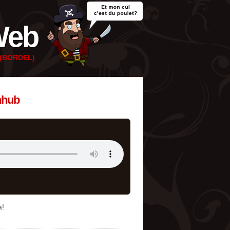
Web
e (BORDEL)
nhub
a!