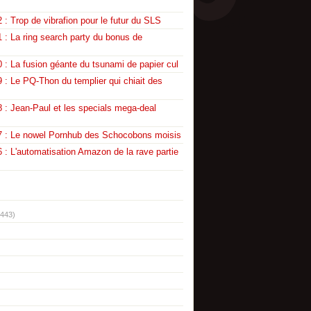
 : Trop de vibrafion pour le futur du SLS
 : La ring search party du bonus de
 : La fusion géante du tsunami de papier cul
 : Le PQ-Thon du templier qui chiait des
 : Jean-Paul et les specials mega-deal
7 : Le nowel Pornhub des Schocobons moisis
 : L'automatisation Amazon de la rave partie
(443)