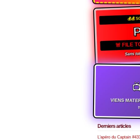
💰💰 S
🚨 FILE 
Sans toi,

VIENS MATE
Derniers articles
L'apéro du Captain #433