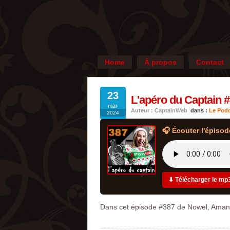
Home
À propos
Contact
23
L'apéro du Captain #
mar
Auteur : CaptainWeb
dans :
Le Podc
2024
🎧 Écouter l'épisod
⬇ Télécharger le mp
Dans cet épisode #387 de Nowel, Amandi