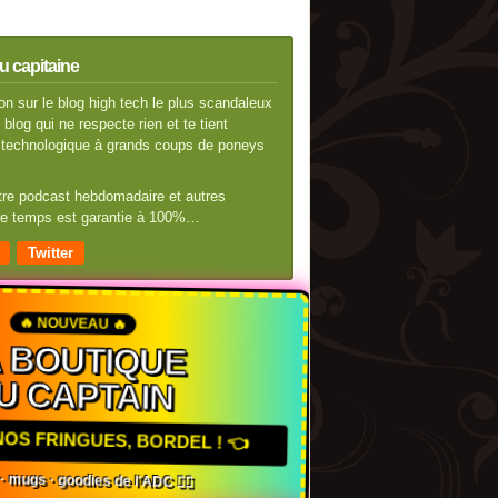
u capitaine
n sur le blog high tech le plus scandaleux
blog qui ne respecte rien et te tient
té technologique à grands coups de poneys
otre podcast hebdomadaire et autres
 de temps est garantie à 100%…
Twitter
🔥 NOUVEAU 🔥
A BOUTIQUE
U CAPTAIN
 NOS FRINGUES, BORDEL ! 👈
s · mugs · goodies de l'ADC 🏴‍☠️