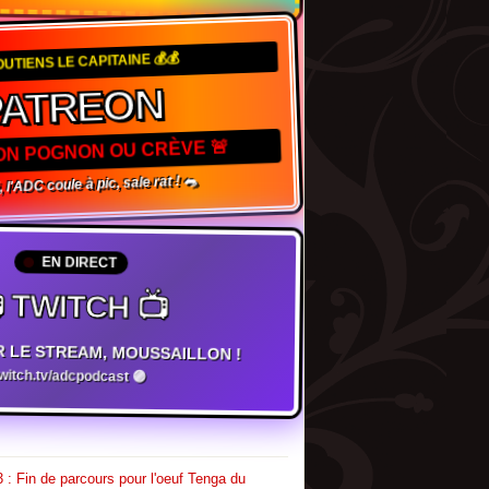
OUTIENS LE CAPITAINE 💰💰
PATREON
TON POGNON OU CRÈVE 🚨
 l'ADC coule à pic, sale rat ! 🐀
EN DIRECT
 TWITCH 📺
R LE STREAM, MOUSSAILLON !
twitch.tv/adcpodcast 🟣
 : Fin de parcours pour l'oeuf Tenga du