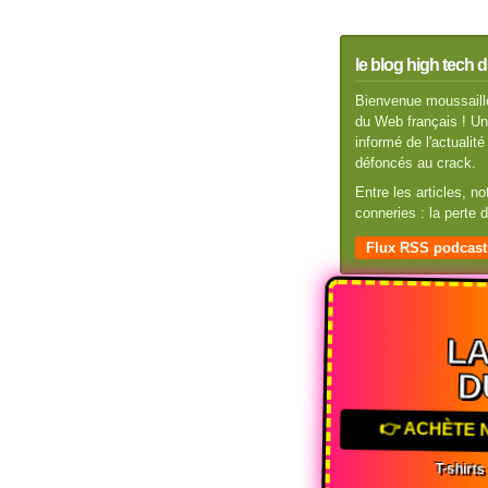
le blog high tech d
Bienvenue moussaillo
du Web français ! Un 
informé de l'actuali
défoncés au crack.
Entre les articles, n
conneries : la perte
Flux RSS podcast
L
D
👉 ACHÈTE
T-shirt