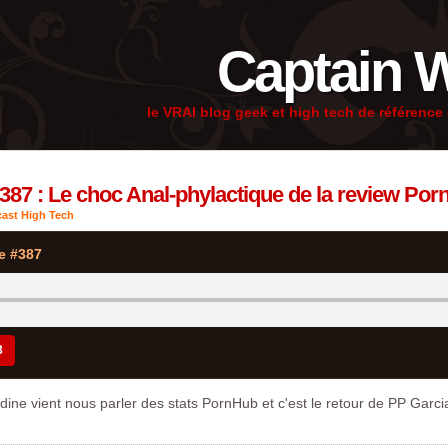
Captain 
le VRAI blog geek et high tech de référenc
387 : Le choc Anal-phylactique de la review Por
ast High Tech
e #387
3
ne vient nous parler des stats PornHub et c'est le retour de PP Garci