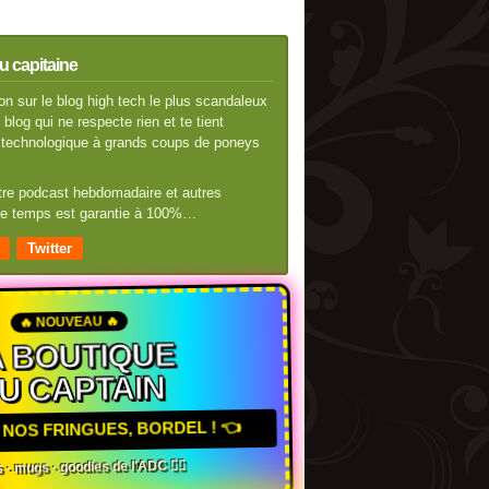
u capitaine
n sur le blog high tech le plus scandaleux
blog qui ne respecte rien et te tient
té technologique à grands coups de poneys
otre podcast hebdomadaire et autres
 de temps est garantie à 100%…
Twitter
🔥 NOUVEAU 🔥
 BOUTIQUE
U CAPTAIN
NOS FRINGUES, BORDEL ! 👈
 · mugs · goodies de l'ADC 🏴‍☠️