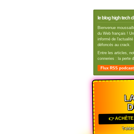
le blog high tech d
Bienvenue moussaillo
du Web français ! Un 
informé de l'actuali
défoncés au crack.
Entre les articles, n
conneries : la perte
Flux RSS podcast
LA
D
👉 ACHÈTE 
T-shirts