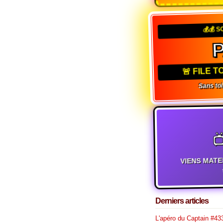
💰💰 S
🚨 FILE 
Sans toi,

VIENS MATE
t
Derniers articles
L'apéro du Captain #433