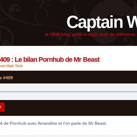
Captain 
le VRAI blog geek et high tech de référenc
409 : Le bilan Pornhub de Mr Beast
ast High Tech
e #409
3
24 de Pornhub avec Amandine et l'on parle de Mr Beast.