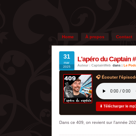
Home
À propos
Contact
31
L'apéro du Captain #
mar
Auteur : CaptainWeb
dans :
Le Podc
2025
🎧 Écouter l'épisod
⬇ Télécharger le mp
Dans ce 409, on revient sur l'année 20