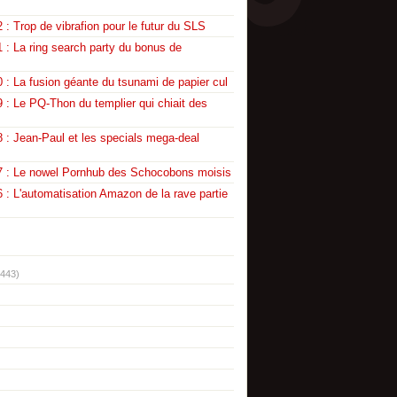
 : Trop de vibrafion pour le futur du SLS
 : La ring search party du bonus de
 : La fusion géante du tsunami de papier cul
 : Le PQ-Thon du templier qui chiait des
 : Jean-Paul et les specials mega-deal
7 : Le nowel Pornhub des Schocobons moisis
 : L'automatisation Amazon de la rave partie
(443)