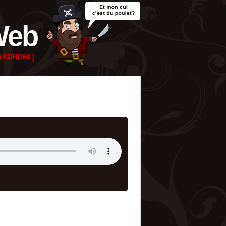
Web
e (BORDEL)