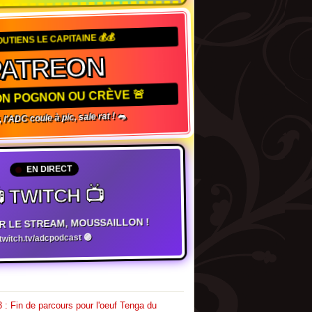
OUTIENS LE CAPITAINE 💰💰
PATREON
TON POGNON OU CRÈVE 🚨
 l'ADC coule à pic, sale rat ! 🐀
EN DIRECT
 TWITCH 📺
R LE STREAM, MOUSSAILLON !
witch.tv/adcpodcast 🟣
 : Fin de parcours pour l'oeuf Tenga du