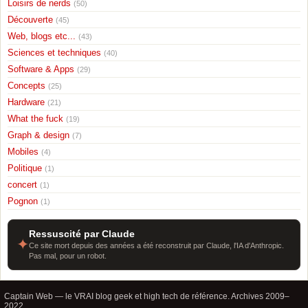
Loisirs de nerds
(50)
Découverte
(45)
Web, blogs etc...
(43)
Sciences et techniques
(40)
Software & Apps
(29)
Concepts
(25)
Hardware
(21)
What the fuck
(19)
Graph & design
(7)
Mobiles
(4)
Politique
(1)
concert
(1)
Pognon
(1)
Ressuscité par Claude
✦
Ce site mort depuis des années a été reconstruit par Claude, l'IA d'Anthropic.
Pas mal, pour un robot.
Captain Web — le VRAI blog geek et high tech de référence. Archives 2009–
2022.