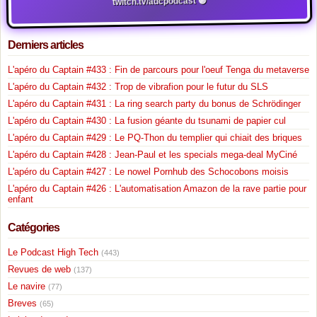
twitch.tv/adcpodcast 🟣
Derniers articles
L'apéro du Captain #433 : Fin de parcours pour l'oeuf Tenga du metaverse
L'apéro du Captain #432 : Trop de vibrafion pour le futur du SLS
L'apéro du Captain #431 : La ring search party du bonus de Schrödinger
L'apéro du Captain #430 : La fusion géante du tsunami de papier cul
L'apéro du Captain #429 : Le PQ-Thon du templier qui chiait des briques
L'apéro du Captain #428 : Jean-Paul et les specials mega-deal MyCiné
L'apéro du Captain #427 : Le nowel Pornhub des Schocobons moisis
L'apéro du Captain #426 : L'automatisation Amazon de la rave partie pour
enfant
Catégories
Le Podcast High Tech
(443)
Revues de web
(137)
Le navire
(77)
Breves
(65)