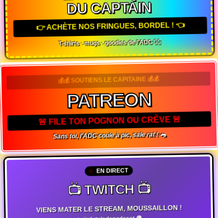
DU CAPTAIN
👉 ACHÈTE NOS FRINGUES, BORDEL ! 👈
T-shirts · mugs · goodies de l'ADC 🏴‍☠️
💰💰 SOUTIENS LE CAPITAINE 💰💰
PATREON
🚨 FILE TON POGNON OU CRÈVE 🚨
Sans toi, l'ADC coule à pic, sale rat ! 🐀
EN DIRECT
📺 TWITCH 📺
VIENS MATER LE STREAM, MOUSSAILLON !