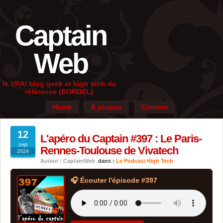
Captain
Web
le VRAI blog geek et high tech de
référence (BORDEL)
Home
À propos
Contact
12
L'apéro du Captain #397 : Le Paris-
sep
Rennes-Toulouse de Vivatech
2024
Auteur : CaptainWeb
dans :
Le Podcast High Tech
🎧 Écouter l'épisode #397