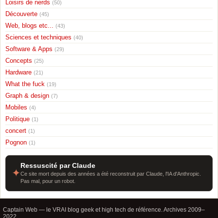
Loisirs de nerds
(50)
Découverte
(45)
Web, blogs etc...
(43)
Sciences et techniques
(40)
Software & Apps
(29)
Concepts
(25)
Hardware
(21)
What the fuck
(19)
Graph & design
(7)
Mobiles
(4)
Politique
(1)
concert
(1)
Pognon
(1)
Ressuscité par Claude
✦
Ce site mort depuis des années a été reconstruit par Claude, l'IA d'Anthropic.
Pas mal, pour un robot.
Captain Web — le VRAI blog geek et high tech de référence. Archives 2009–
2022.