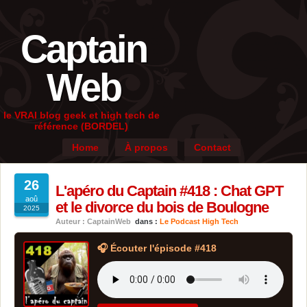
Captain
Web
le VRAI blog geek et high tech de
référence (BORDEL)
Home
À propos
Contact
26
L'apéro du Captain #418 : Chat GPT
aoû
et le divorce du bois de Boulogne
2025
Auteur : CaptainWeb
dans :
Le Podcast High Tech
🎧 Écouter l'épisode #418