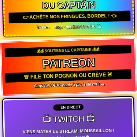
DU CAPTAIN
👉 ACHÈTE NOS FRINGUES, BORDEL ! 👈
T-shirts · mugs · goodies de l'ADC 🏴‍☠️
💰💰 SOUTIENS LE CAPITAINE 💰💰
PATREON
🚨 FILE TON POGNON OU CRÈVE 🚨
Sans toi, l'ADC coule à pic, sale rat ! 🐀
EN DIRECT
📺 TWITCH 📺
VIENS MATER LE STREAM, MOUSSAILLON !