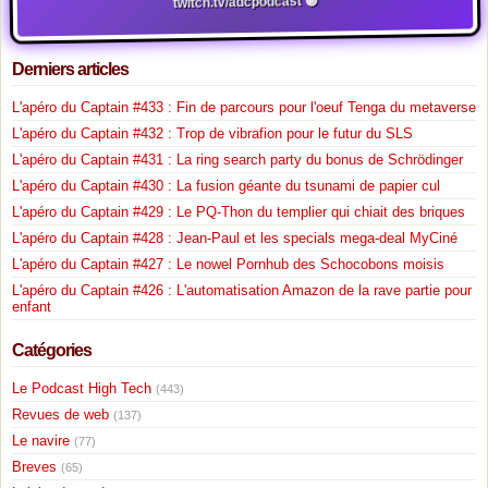
twitch.tv/adcpodcast 🟣
Derniers articles
L'apéro du Captain #433 : Fin de parcours pour l'oeuf Tenga du metaverse
L'apéro du Captain #432 : Trop de vibrafion pour le futur du SLS
L'apéro du Captain #431 : La ring search party du bonus de Schrödinger
L'apéro du Captain #430 : La fusion géante du tsunami de papier cul
L'apéro du Captain #429 : Le PQ-Thon du templier qui chiait des briques
L'apéro du Captain #428 : Jean-Paul et les specials mega-deal MyCiné
L'apéro du Captain #427 : Le nowel Pornhub des Schocobons moisis
L'apéro du Captain #426 : L'automatisation Amazon de la rave partie pour
enfant
Catégories
Le Podcast High Tech
(443)
Revues de web
(137)
Le navire
(77)
Breves
(65)