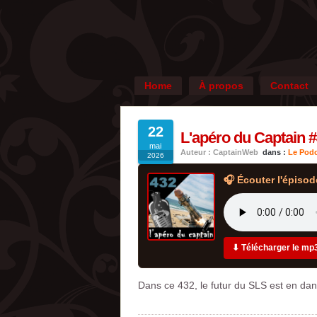
Home
À propos
Contact
22
L'apéro du Captain #
mai
Auteur : CaptainWeb
dans :
Le Podc
2026
🎧 Écouter l'épisod
⬇ Télécharger le mp
Dans ce 432, le futur du SLS est en dang