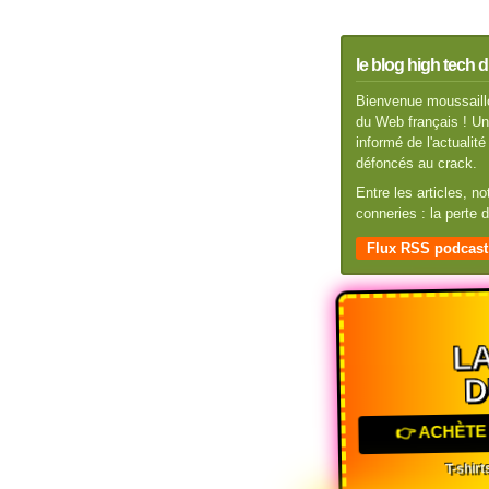
le blog high tech d
Bienvenue moussaillo
du Web français ! Un 
informé de l'actuali
défoncés au crack.
Entre les articles, n
conneries : la perte
Flux RSS podcast
LA
D
👉 ACHÈTE 
T-shirts