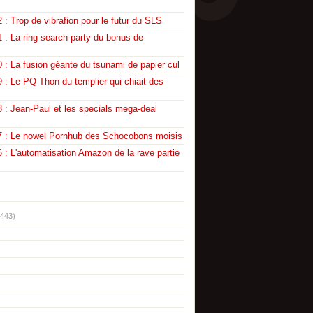
 : Trop de vibrafion pour le futur du SLS
 : La ring search party du bonus de
 : La fusion géante du tsunami de papier cul
 : Le PQ-Thon du templier qui chiait des
 : Jean-Paul et les specials mega-deal
7 : Le nowel Pornhub des Schocobons moisis
 : L'automatisation Amazon de la rave partie
(443)