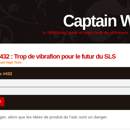
Captain 
le VRAI blog geek et high tech de référenc
432 : Trop de vibrafion pour le futur du SLS
ast High Tech
e #432
3
er, alors que les idées de produit de l'adc sont un danger.