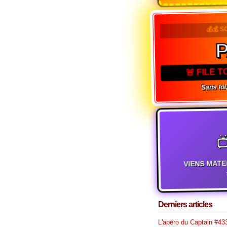
💰💰 S
🚨 FILE 
Sans toi,

VIENS MATE
t
Derniers articles
L'apéro du Captain #433