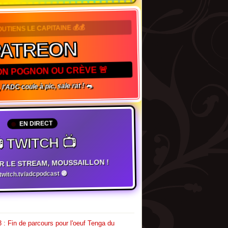
OUTIENS LE CAPITAINE 💰💰
PATREON
TON POGNON OU CRÈVE 🚨
 l'ADC coule à pic, sale rat ! 🐀
EN DIRECT
 TWITCH 📺
R LE STREAM, MOUSSAILLON !
witch.tv/adcpodcast 🟣
 : Fin de parcours pour l'oeuf Tenga du