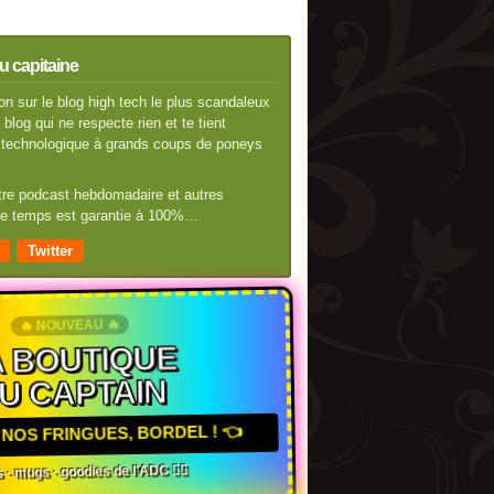
u capitaine
n sur le blog high tech le plus scandaleux
blog qui ne respecte rien et te tient
té technologique à grands coups de poneys
otre podcast hebdomadaire et autres
 de temps est garantie à 100%…
Twitter
🔥 NOUVEAU 🔥
 BOUTIQUE
U CAPTAIN
NOS FRINGUES, BORDEL ! 👈
 · mugs · goodies de l'ADC 🏴‍☠️