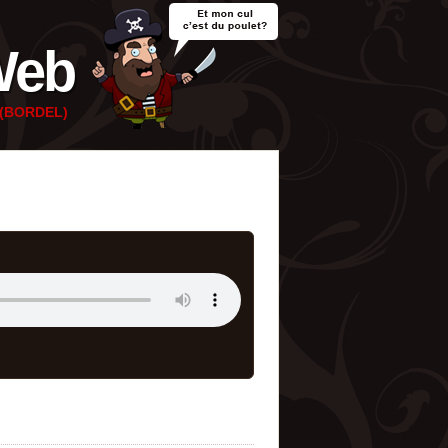
Web
e (BORDEL)