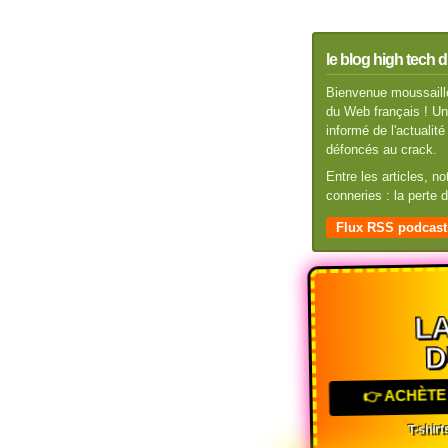
le blog high tech d
Bienvenue moussaillo
du Web français ! Un 
informé de l'actuali
défoncés au crack.
Entre les articles, n
conneries : la perte
Flux RSS podcast
LA
D
👉 ACHÈTE 
T-shirts