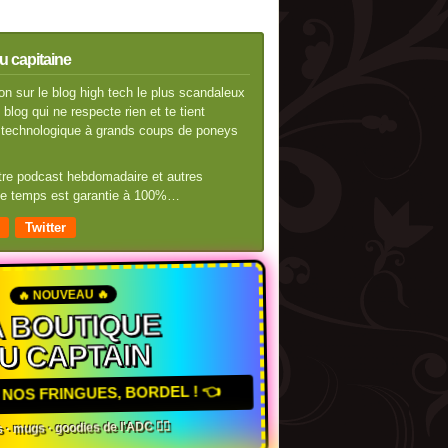
u capitaine
n sur le blog high tech le plus scandaleux
blog qui ne respecte rien et te tient
té technologique à grands coups de poneys
otre podcast hebdomadaire et autres
 de temps est garantie à 100%…
Twitter
🔥 NOUVEAU 🔥
 BOUTIQUE
U CAPTAIN
NOS FRINGUES, BORDEL ! 👈
 · mugs · goodies de l'ADC 🏴‍☠️