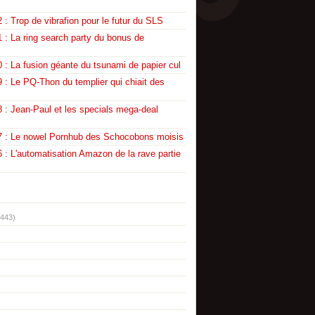
 : Trop de vibrafion pour le futur du SLS
 : La ring search party du bonus de
 : La fusion géante du tsunami de papier cul
 : Le PQ-Thon du templier qui chiait des
 : Jean-Paul et les specials mega-deal
7 : Le nowel Pornhub des Schocobons moisis
 : L'automatisation Amazon de la rave partie
(443)