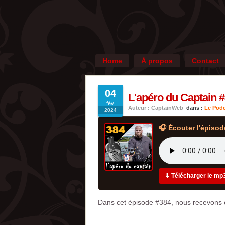
Home
À propos
Contact
04
L'apéro du Captain #3
fév
Auteur : CaptainWeb
dans :
Le Podc
2024
🎧 Écouter l'épisod
⬇ Télécharger le mp
Dans cet épisode #384, nous recevons en