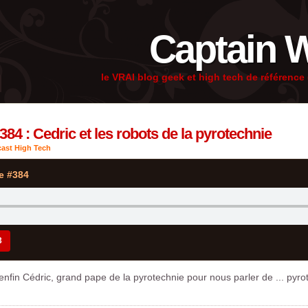
Captain 
le VRAI blog geek et high tech de référenc
84 : Cedric et les robots de la pyrotechnie
ast High Tech
e #384
3
fin Cédric, grand pape de la pyrotechnie pour nous parler de ... pyro