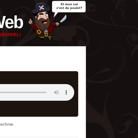
Web
e (BORDEL)
technie.