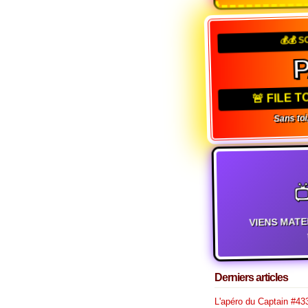
💰💰 S
🚨 FILE 
Sans toi,

VIENS MATE
t
Derniers articles
L'apéro du Captain #433