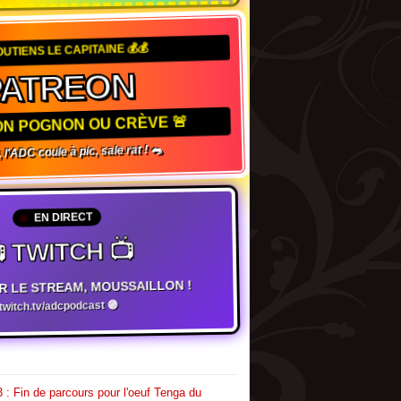
OUTIENS LE CAPITAINE 💰💰
PATREON
TON POGNON OU CRÈVE 🚨
 l'ADC coule à pic, sale rat ! 🐀
EN DIRECT
 TWITCH 📺
R LE STREAM, MOUSSAILLON !
witch.tv/adcpodcast 🟣
 : Fin de parcours pour l'oeuf Tenga du