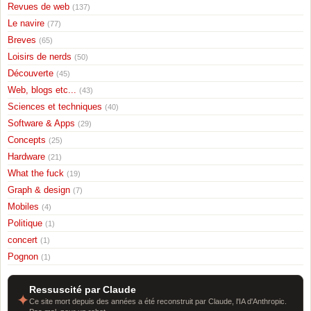
Revues de web
(137)
Le navire
(77)
Breves
(65)
Loisirs de nerds
(50)
Découverte
(45)
Web, blogs etc...
(43)
Sciences et techniques
(40)
Software & Apps
(29)
Concepts
(25)
Hardware
(21)
What the fuck
(19)
Graph & design
(7)
Mobiles
(4)
Politique
(1)
concert
(1)
Pognon
(1)
Ressuscité par Claude
✦
Ce site mort depuis des années a été reconstruit par Claude, l'IA d'Anthropic.