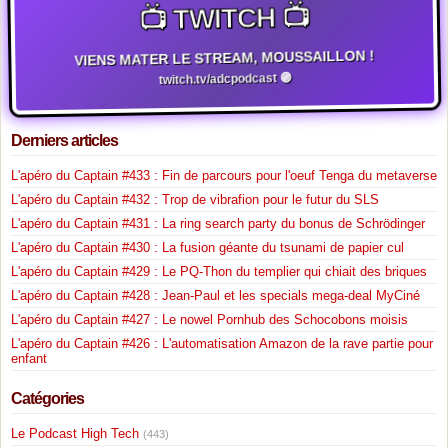
📺 TWITCH 📺
VIENS MATER LE STREAM, MOUSSAILLON !
twitch.tv/adcpodcast 🟣
Derniers articles
L'apéro du Captain #433 : Fin de parcours pour l'oeuf Tenga du metaverse
L'apéro du Captain #432 : Trop de vibrafion pour le futur du SLS
L'apéro du Captain #431 : La ring search party du bonus de Schrödinger
L'apéro du Captain #430 : La fusion géante du tsunami de papier cul
L'apéro du Captain #429 : Le PQ-Thon du templier qui chiait des briques
L'apéro du Captain #428 : Jean-Paul et les specials mega-deal MyCiné
L'apéro du Captain #427 : Le nowel Pornhub des Schocobons moisis
L'apéro du Captain #426 : L'automatisation Amazon de la rave partie pour
enfant
Catégories
Le Podcast High Tech
(443)