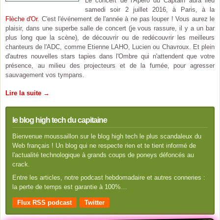
Le concert de l'Apéro du Captain aura lieu
samedi soir 2 juillet 2016, à Paris, à la
Flèche d'Or
. C'est l'événement de l'année à ne pas louper ! Vous aurez le
plaisir, dans une superbe salle de concert (je vous rassure, il y a un bar
plus long que la scène), de découvrir ou de redécouvrir les meilleurs
chanteurs de l'ADC, comme Etienne LAHO, Lucien ou Chavroux. Et plein
d'autres nouvelles stars tapies dans l'Ombre qui n'attendent que votre
présence, au milieu des projecteurs et de la fumée, pour agresser
sauvagement vos tympans.
Lire la suite →
le blog high tech du capitaine
Bienvenue moussaillon sur le blog high tech le plus scandaleux du
Web français ! Un blog qui ne respecte rien et te tient informé de
l'actualité technologique à grands coups de poneys défoncés au
crack.
Entre les articles, notre podcast hebdomadaire et autres conneries :
la perte de temps est garantie à 100%…
Flux RSS podcast
Twitter