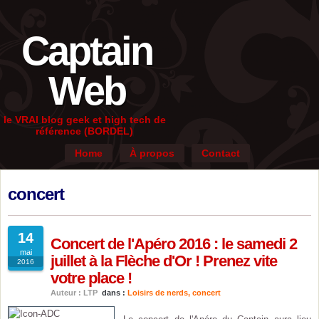
Captain
Web
le VRAI blog geek et high tech de
référence (BORDEL)
Home
À propos
Contact
concert
14
Concert de l'Apéro 2016 : le samedi 2
mai
juillet à la Flèche d'Or ! Prenez vite
2016
votre place !
Auteur : LTP
dans :
Loisirs de nerds
,
concert