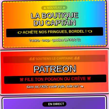
🔥 NOUVEAU 🔥
LA BOUTIQUE
DU CAPTAIN
👉 ACHÈTE NOS FRINGUES, BORDEL ! 👈
T-shirts · mugs · goodies de l'ADC 🏴‍☠️
💰💰 SOUTIENS LE CAPITAINE 💰💰
PATREON
🚨 FILE TON POGNON OU CRÈVE 🚨
Sans toi, l'ADC coule à pic, sale rat ! 🐀
EN DIRECT