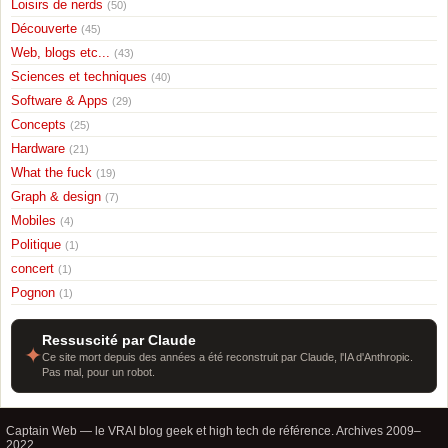
Loisirs de nerds
(50)
Découverte
(45)
Web, blogs etc...
(43)
Sciences et techniques
(40)
Software & Apps
(29)
Concepts
(25)
Hardware
(21)
What the fuck
(19)
Graph & design
(7)
Mobiles
(4)
Politique
(1)
concert
(1)
Pognon
(1)
Ressuscité par Claude
✦
Ce site mort depuis des années a été reconstruit par Claude, l'IA d'Anthropic.
Pas mal, pour un robot.
Captain Web — le VRAI blog geek et high tech de référence. Archives 2009–
2022.