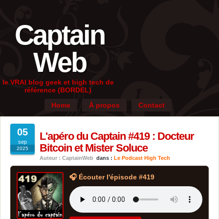
Captain
Web
le VRAI blog geek et high tech de
référence (BORDEL)
Home
À propos
Contact
05
L'apéro du Captain #419 : Docteur
sep
Bitcoin et Mister Soluce
2025
Auteur : CaptainWeb
dans :
Le Podcast High Tech
🎧 Écouter l'épisode #419