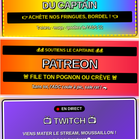
DU CAPTAIN
👉 ACHÈTE NOS FRINGUES, BORDEL ! 👈
T-shirts · mugs · goodies de l'ADC 🏴‍☠️
💰💰 SOUTIENS LE CAPITAINE 💰💰
PATREON
🚨 FILE TON POGNON OU CRÈVE 🚨
Sans toi, l'ADC coule à pic, sale rat ! 🐀
EN DIRECT
📺 TWITCH 📺
VIENS MATER LE STREAM, MOUSSAILLON !