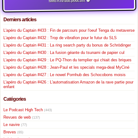
twitch.tv/adcpodcast 🟣
Derniers articles
L'apéro du Captain #433 : Fin de parcours pour l'oeuf Tenga du metaverse
L'apéro du Captain #432 : Trop de vibrafion pour le futur du SLS
L'apéro du Captain #431 : La ring search party du bonus de Schrödinger
L'apéro du Captain #430 : La fusion géante du tsunami de papier cul
L'apéro du Captain #429 : Le PQ-Thon du templier qui chiait des briques
L'apéro du Captain #428 : Jean-Paul et les specials mega-deal MyCiné
L'apéro du Captain #427 : Le nowel Pornhub des Schocobons moisis
L'apéro du Captain #426 : L'automatisation Amazon de la rave partie pour
enfant
Catégories
Le Podcast High Tech
(443)
Revues de web
(137)
Le navire
(77)
Breves
(65)