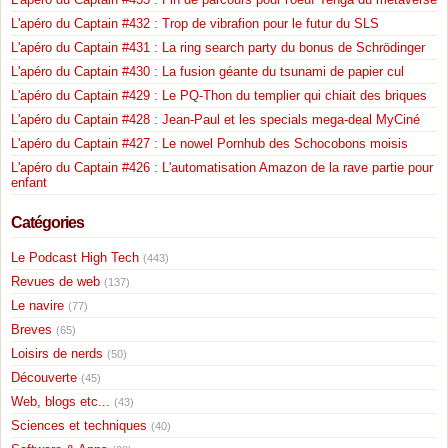
L'apéro du Captain #433 : Fin de parcours pour l'oeuf Tenga du metaverse
L'apéro du Captain #432 : Trop de vibrafion pour le futur du SLS
L'apéro du Captain #431 : La ring search party du bonus de Schrödinger
L'apéro du Captain #430 : La fusion géante du tsunami de papier cul
L'apéro du Captain #429 : Le PQ-Thon du templier qui chiait des briques
L'apéro du Captain #428 : Jean-Paul et les specials mega-deal MyCiné
L'apéro du Captain #427 : Le nowel Pornhub des Schocobons moisis
L'apéro du Captain #426 : L'automatisation Amazon de la rave partie pour
enfant
Catégories
Le Podcast High Tech
(443)
Revues de web
(137)
Le navire
(77)
Breves
(65)
Loisirs de nerds
(50)
Découverte
(45)
Web, blogs etc...
(43)
Sciences et techniques
(40)