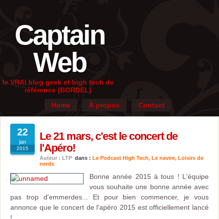
Captain
Web
le VRAI blog geek et high tech de
référence (BORDEL)
Home
À propos
Contact
22
Le 21 mars, c'est le concert de
jan
l'Apéro!
2015
Auteur : LTP
dans :
Le Podcast High Tech
,
Le navire
,
Loisirs de
nerds
Bonne année 2015 à tous ! L'équipe
vous souhaite une bonne année avec
pas trop d'emmerdes... Et pour bien commencer, je vous
annonce que le concert de l'apéro 2015 est officiellement lancé
!