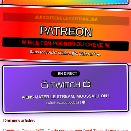
T-shirts · mugs · goodies de l'ADC 🏴‍☠️
💰💰 SOUTIENS LE CAPITAINE 💰💰
PATREON
🚨 FILE TON POGNON OU CRÈVE 🚨
Sans toi, l'ADC coule à pic, sale rat ! 🐀
EN DIRECT
📺 TWITCH 📺
VIENS MATER LE STREAM, MOUSSAILLON !
twitch.tv/adcpodcast 🟣
Derniers articles