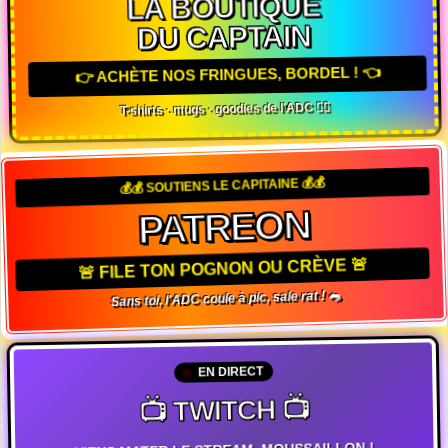
LA BOUTIQUE
DU CAPTAIN
👉 ACHÈTE NOS FRINGUES, BORDEL ! 👈
T-shirts · mugs · goodies de l'ADC 🏴‍☠️
💰💰 SOUTIENS LE CAPITAINE 💰💰
PATREON
🚨 FILE TON POGNON OU CRÈVE 🚨
Sans toi, l'ADC coule à pic, sale rat ! 🐀
EN DIRECT
📺 TWITCH 📺