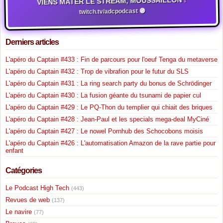
VIENS MATER LE STREAM, MOUSSAILLON !
twitch.tv/adcpodcast 🟣
Derniers articles
L'apéro du Captain #433 : Fin de parcours pour l'oeuf Tenga du metaverse
L'apéro du Captain #432 : Trop de vibrafion pour le futur du SLS
L'apéro du Captain #431 : La ring search party du bonus de Schrödinger
L'apéro du Captain #430 : La fusion géante du tsunami de papier cul
L'apéro du Captain #429 : Le PQ-Thon du templier qui chiait des briques
L'apéro du Captain #428 : Jean-Paul et les specials mega-deal MyCiné
L'apéro du Captain #427 : Le nowel Pornhub des Schocobons moisis
L'apéro du Captain #426 : L'automatisation Amazon de la rave partie pour
enfant
Catégories
Le Podcast High Tech
(443)
Revues de web
(137)
Le navire
(77)