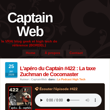
Captain
Web
le VRAI blog geek et high tech de
référence (BORDEL)
Home
À propos
Contact
25
L'apéro du Captain #422 : La taxe
jan
Zuchman de Cocomaster
2026
Auteur : CaptainWeb
dans :
Le Podcast High Tech
🎧 Écouter l'épisode #422