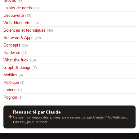
Breves
(65)
Loisirs de nerds
(50)
Découverte
(45)
Web, blogs etc...
(43)
Sciences et techniques
(40)
Software & Apps
(29)
Concepts
(25)
Hardware
(21)
What the fuck
(19)
Graph & design
(7)
Mobiles
(4)
Politique
(1)
concert
(1)
Pognon
(1)
Ressuscité par Claude
✦
Ce site mort depuis des années a été reconstruit par Claude, l'IA d'Anthropic.
Pas mal, pour un robot.