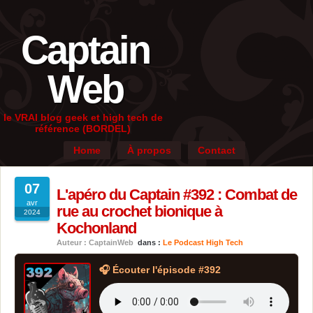
Captain
Web
le VRAI blog geek et high tech de
référence (BORDEL)
Home
À propos
Contact
07
L'apéro du Captain #392 : Combat de
avr
rue au crochet bionique à
2024
Kochonland
Auteur : CaptainWeb
dans :
Le Podcast High Tech
🎧 Écouter l'épisode #392