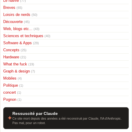
Le navire
(77)
Breves
(65)
Loisirs de nerds
(50)
Découverte
(45)
Web, blogs etc...
(43)
Sciences et techniques
(40)
Software & Apps
(29)
Concepts
(25)
Hardware
(21)
What the fuck
(19)
Graph & design
(7)
Mobiles
(4)
Politique
(1)
concert
(1)
Pognon
(1)
Ressuscité par Claude
✦
Ce site mort depuis des années a été reconstruit par Claude, l'IA d'Anthropic.
Pas mal, pour un robot.