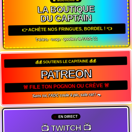
LA BOUTIQUE
DU CAPTAIN
👉 ACHÈTE NOS FRINGUES, BORDEL ! 👈
T-shirts · mugs · goodies de l'ADC 🏴‍☠️
💰💰 SOUTIENS LE CAPITAINE 💰💰
PATREON
🚨 FILE TON POGNON OU CRÈVE 🚨
Sans toi, l'ADC coule à pic, sale rat ! 🐀
EN DIRECT
📺 TWITCH 📺