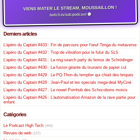
VIENS MATER LE STREAM, MOUSSAILLON !
twitch.tv/adcpodcast 🟣
Derniers articles
L'apéro du Captain #433 : Fin de parcours pour l'oeuf Tenga du metaverse
L'apéro du Captain #432 : Trop de vibrafion pour le futur du SLS
L'apéro du Captain #431 : La ring search party du bonus de Schrödinger
L'apéro du Captain #430 : La fusion géante du tsunami de papier cul
L'apéro du Captain #429 : Le PQ-Thon du templier qui chiait des briques
L'apéro du Captain #428 : Jean-Paul et les specials mega-deal MyCiné
L'apéro du Captain #427 : Le nowel Pornhub des Schocobons moisis
L'apéro du Captain #426 : L'automatisation Amazon de la rave partie pour
enfant
Catégories
Le Podcast High Tech
(443)
Revues de web
(137)