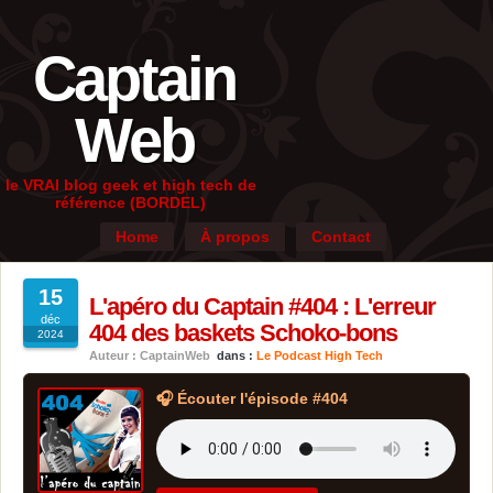
Captain
Web
le VRAI blog geek et high tech de
référence (BORDEL)
Home
À propos
Contact
15
L'apéro du Captain #404 : L'erreur
déc
404 des baskets Schoko-bons
2024
Auteur : CaptainWeb
dans :
Le Podcast High Tech
🎧 Écouter l'épisode #404