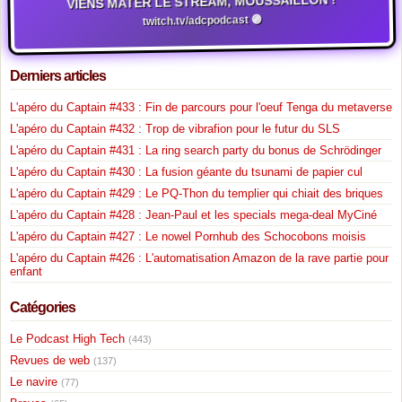
VIENS MATER LE STREAM, MOUSSAILLON !
twitch.tv/adcpodcast 🟣
Derniers articles
L'apéro du Captain #433 : Fin de parcours pour l'oeuf Tenga du metaverse
L'apéro du Captain #432 : Trop de vibrafion pour le futur du SLS
L'apéro du Captain #431 : La ring search party du bonus de Schrödinger
L'apéro du Captain #430 : La fusion géante du tsunami de papier cul
L'apéro du Captain #429 : Le PQ-Thon du templier qui chiait des briques
L'apéro du Captain #428 : Jean-Paul et les specials mega-deal MyCiné
L'apéro du Captain #427 : Le nowel Pornhub des Schocobons moisis
L'apéro du Captain #426 : L'automatisation Amazon de la rave partie pour
enfant
Catégories
Le Podcast High Tech
(443)
Revues de web
(137)
Le navire
(77)