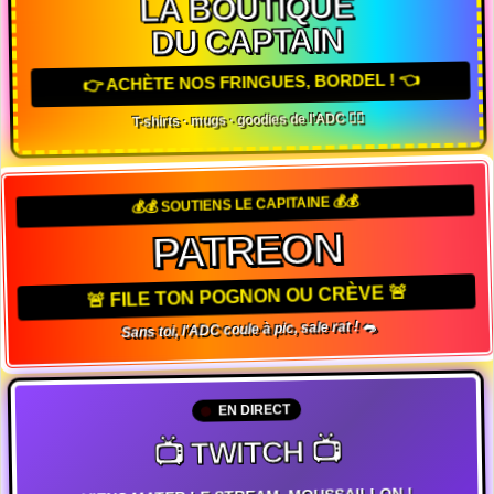
LA BOUTIQUE
DU CAPTAIN
👉 ACHÈTE NOS FRINGUES, BORDEL ! 👈
T-shirts · mugs · goodies de l'ADC 🏴‍☠️
💰💰 SOUTIENS LE CAPITAINE 💰💰
PATREON
🚨 FILE TON POGNON OU CRÈVE 🚨
Sans toi, l'ADC coule à pic, sale rat ! 🐀
EN DIRECT
📺 TWITCH 📺