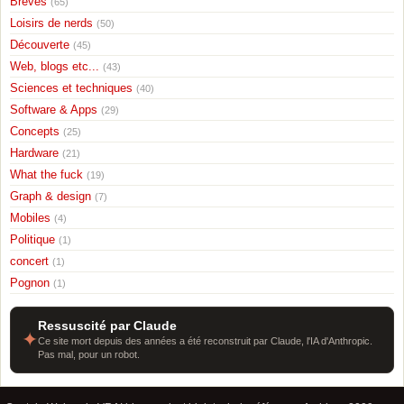
Breves
(65)
Loisirs de nerds
(50)
Découverte
(45)
Web, blogs etc...
(43)
Sciences et techniques
(40)
Software & Apps
(29)
Concepts
(25)
Hardware
(21)
What the fuck
(19)
Graph & design
(7)
Mobiles
(4)
Politique
(1)
concert
(1)
Pognon
(1)
Ressuscité par Claude
✦
Ce site mort depuis des années a été reconstruit par Claude, l'IA d'Anthropic.
Pas mal, pour un robot.