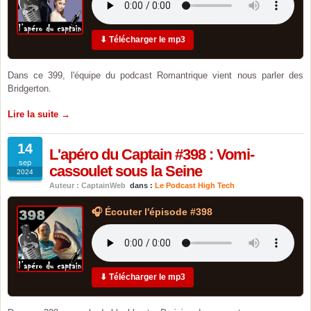
⬇ Télécharger le mp3
Dans ce 399, l'équipe du podcast Romantrique vient nous parler des
Bridgerton.
Lire la suite →
14
L'apéro du Captain #398 : Vomi-
sep
cassoulet sous la Seine
2024
Auteur : CaptainWeb
dans :
Le Podcast High Tech
🎧 Écouter l'épisode #398
⬇ Télécharger le mp3