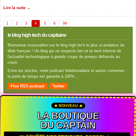
Lire la suite →
1
2
3
4
5
6
99
le blog high tech du capitaine
Bienvenue moussaillon sur le blog high tech le plus scandaleux du
Web français ! Un blog qui ne respecte rien et te tient informé de
l'actualité technologique à grands coups de poneys défoncés au
crack.
Entre les articles, notre podcast hebdomadaire et autres conneries :
la perte de temps est garantie à 100%…
Flux RSS podcast
Twitter
🔥 NOUVEAU 🔥
LA BOUTIQUE
DU CAPTAIN