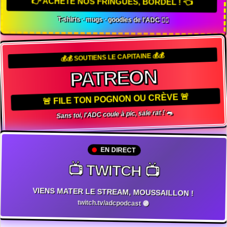
👉 ACHÈTE NOS FRINGUES, BORDEL ! 👈
T-shirts · mugs · goodies de l'ADC 🏴‍☠️
💰💰 SOUTIENS LE CAPITAINE 💰💰
PATREON
🚨 FILE TON POGNON OU CRÈVE 🚨
Sans toi, l'ADC coule à pic, sale rat ! 🐀
EN DIRECT
📺 TWITCH 📺
VIENS MATER LE STREAM, MOUSSAILLON !
twitch.tv/adcpodcast 🟣