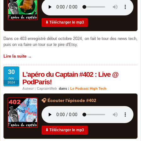
⬇ Télécharger le mp3
Dans ce 403 enregistré début octobre 2024, on fait le tour des news tech,
puis on va faire un tour sur le pire d'Etsy.
Lire la suite →
30
L'apéro du Captain #402 : Live @
nov
PodParis!
2024
Auteur : CaptainWeb
dans :
Le Podcast High Tech
🎧 Écouter l'épisode #402
⬇ Télécharger le mp3