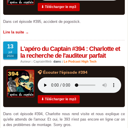
⬇ Télécharger le mp3
Dans cet épisode #395, accident de pogostick.
Lire la suite →
13
L'apéro du Captain #394 : Charlotte et
juil
la recherche de l'auditeur parfait
2024
Auteur : CaptainWeb
dans :
Le Podcast High Tech
🎧 Écouter l'épisode #394
⬇ Télécharger le mp3
Dans cet épisode #394, Charlotte nous rend visite et nous explique ce
qu'elle attends de l'amour. Et oui, le 393 n'est pas encore en ligne car on
a des problèmes de montage. Sorry gros.