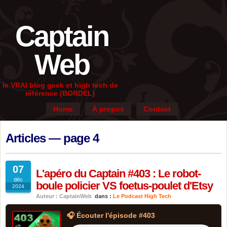
Captain
Web
le VRAI blog geek et high tech de
référence (BORDEL)
Home
À propos
Contact
Articles — page 4
07
L'apéro du Captain #403 : Le robot-
déc
boule policier VS foetus-poulet d'Etsy
2024
Auteur : CaptainWeb
dans :
Le Podcast High Tech
🎧 Écouter l'épisode #403