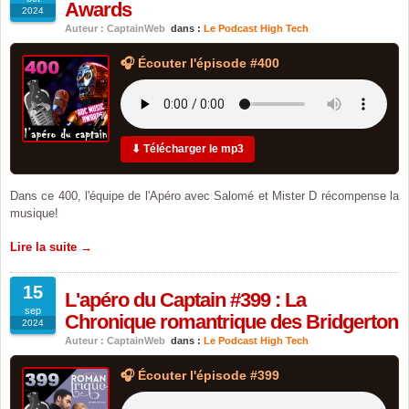
Awards
2024
Auteur : CaptainWeb
dans :
Le Podcast High Tech
🎧 Écouter l'épisode #400
⬇ Télécharger le mp3
Dans ce 400, l'équipe de l'Apéro avec Salomé et Mister D récompense la
musique!
Lire la suite →
15
L'apéro du Captain #399 : La
sep
Chronique romantrique des Bridgerton
2024
Auteur : CaptainWeb
dans :
Le Podcast High Tech
🎧 Écouter l'épisode #399