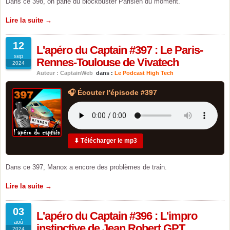
Dans ce 398, on parle du blockbuster Parisien du moment.
Lire la suite →
12
L'apéro du Captain #397 : Le Paris-
sep
Rennes-Toulouse de Vivatech
2024
Auteur : CaptainWeb
dans :
Le Podcast High Tech
🎧 Écouter l'épisode #397
⬇ Télécharger le mp3
Dans ce 397, Manox a encore des problèmes de train.
Lire la suite →
03
L'apéro du Captain #396 : L'impro
aoû
instinctive de Jean Robert GPT
2024