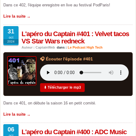
Dans ce 402, l'équipe enregistre en live au festival PodParis!
Lire la suite →
31
L'apéro du Captain #401 : Velvet tacos
oct
VS Star Wars redneck
2024
Auteur : CaptainWeb
dans :
Le Podcast High Tech
🎧 Écouter l'épisode #401
⬇ Télécharger le mp3
Dans ce 401, on débute la saison 16 en petit comité.
Lire la suite →
06
L'apéro du Captain #400 : ADC Music
oct