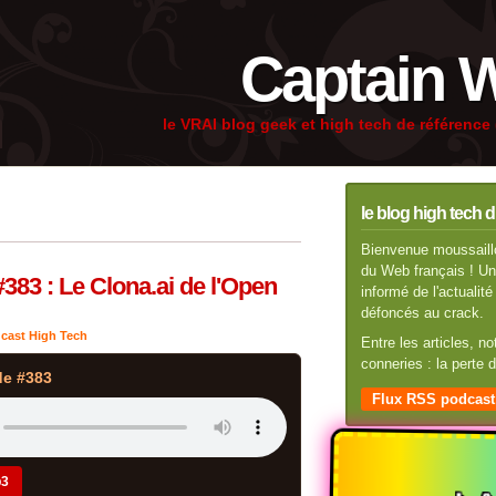
Captain 
le VRAI blog geek et high tech de référenc
le blog high tech d
Bienvenue moussaillo
du Web français ! Un 
383 : Le Clona.ai de l'Open
informé de l'actuali
défoncés au crack.
cast High Tech
Entre les articles, n
conneries : la perte
de #383
Flux RSS podcast
p3