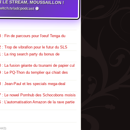
R LE STREAM, MOUSSAILLON !
twitch.tv/adcpodcast 🟣
 : Fin de parcours pour l'oeuf Tenga du
 : Trop de vibrafion pour le futur du SLS
 : La ring search party du bonus de
 : La fusion géante du tsunami de papier cul
 : Le PQ-Thon du templier qui chiait des
 : Jean-Paul et les specials mega-deal
7 : Le nowel Pornhub des Schocobons moisis
 : L'automatisation Amazon de la rave partie
(443)