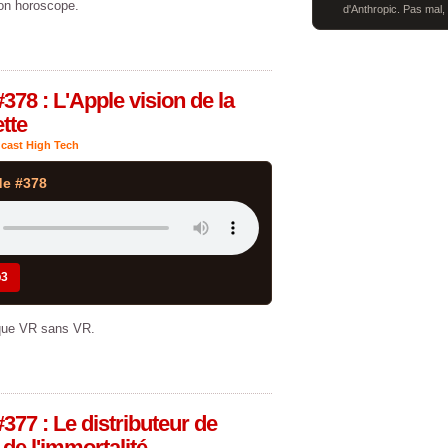
on horoscope.
d'Anthropic. Pas mal,
378 : L'Apple vision de la
tte
cast High Tech
de #378
p3
sque VR sans VR.
377 : Le distributeur de
de l'immortalité