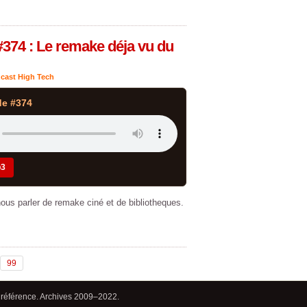
#374 : Le remake déja vu du
cast High Tech
de #374
p3
ous parler de remake ciné et de bibliotheques.
99
 référence. Archives 2009–2022.