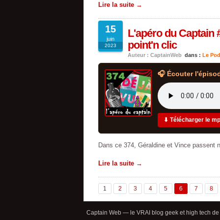
Lire la suite →
15
L'apéro du Captain 
juin
point'n clic
2023
Auteur : CaptainWeb
dans :
Le Pod
🎧 Écouter l'épiso
⬇ Télécharger le m
Dans ce 374, Géraldine et Vince passent n
Lire la suite →
1
2
3
4
5
6
7
8
Captain Web — le VRAI blog geek et high tech de