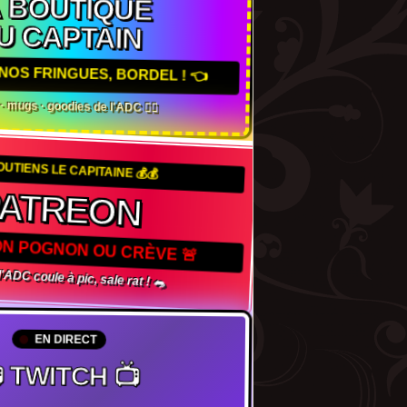
 BOUTIQUE
U CAPTAIN
NOS FRINGUES, BORDEL ! 👈
 · mugs · goodies de l'ADC 🏴‍☠️
OUTIENS LE CAPITAINE 💰💰
PATREON
TON POGNON OU CRÈVE 🚨
 l'ADC coule à pic, sale rat ! 🐀
EN DIRECT
 TWITCH 📺