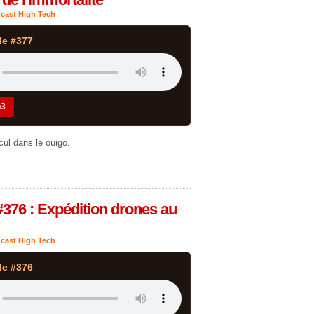
cast High Tech
de #377
p3
cul dans le ouigo.
#376 : Expédition drones au
cast High Tech
de #376