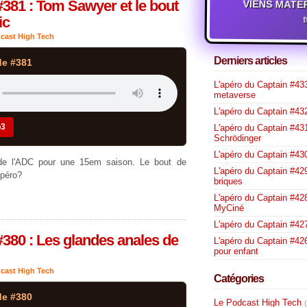
VIENS MATE
#381 : Tom Sawyer et le bout
ic
cast High Tech
Derniers articles
de #381
L'apéro du Captain #433
metaverse
L'apéro du Captain #432
p3
L'apéro du Captain #431
Schrödinger
L'apéro du Captain #430
 de l'ADC pour une 15em saison. Le bout de
L'apéro du Captain #429
Apéro?
briques
L'apéro du Captain #428
MyCiné
L'apéro du Captain #42
#380 : Les glandes anales de
L'apéro du Captain #426
pour enfant
cast High Tech
Catégories
de #380
Le Podcast High Tech