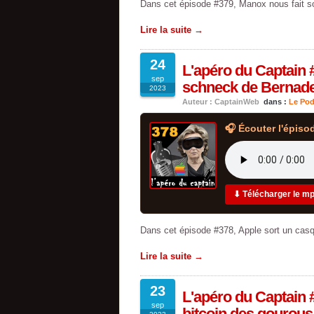
Dans cet épisode #379, Manox nous fait s
Lire la suite →
24
L'apéro du Captain #
sep
schneck de Bernade
2023
Auteur : CaptainWeb
dans :
Le Pod
🎧 Écouter l'épiso
⬇ Télécharger le m
Dans cet épisode #378, Apple sort un ca
Lire la suite →
23
L'apéro du Captain #
sep
bitcoin des gourous 