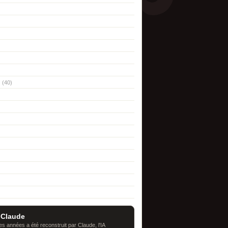
(40)
 Claude
s années a été reconstruit par Claude, l'IA