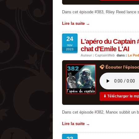
Dans cet épisode #383, Riley Reed lance s
Lire la suite →
24
L'apéro du Captain 
nov
chat d'Emile L'AI
2023
Auteur : CaptainWeb
dans :
Le Pod
🎧 Écouter l'épiso
⬇ Télécharger le m
Dans cet épisode #382, Manox subbit un buk
Lire la suite →