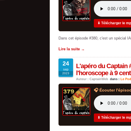
⬇ Télécharger le m
Dans cet épisode #380, c'est un spécial IA 
Lire la suite →
24
L'apéro du Captain #
sep
l'horoscope à 9 cen
2023
Auteur : CaptainWeb
dans :
Le Pod
🎧 Écouter l'épiso
⬇ Télécharger le m