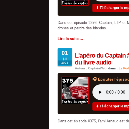
⬇ Télécharger le m
Dans cet épisode #376, Captain, LTP et M
drones et perdre des bitcoins.
Lire la suite →
01
L'apéro du Captain #
juil
du livre audio
2023
Auteur : CaptainWeb
dans :
Le Pod
🎧 Écouter l'épiso
⬇ Télécharger le m
Dans cet épisode #375, l'ami Arnaud est de