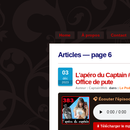
Home
À propos
Contact
Articles — page 6
03
L'apéro du Captain #
déc
Office de pute
2023
Auteur : CaptainWeb
dans :
Le Pod
🎧 Écouter l'épiso
⬇ Télécharger le m