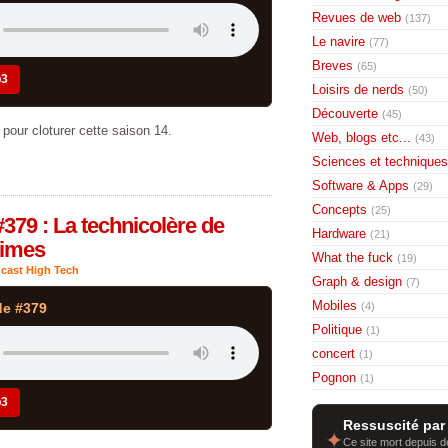
Revues de web
(137)
Le navire
(77)
Breves
(65)
p3
Loisirs de nerds
(50)
Découverte
(45)
pour cloturer cette saison 14.
Web, blogs etc...
(43)
Sciences et techniques
Software & Apps
(29)
Concepts
(25)
379 : La technicolère de
Hardware
(21)
times
What the fuck
(19)
cast High Tech
Graph & design
(7)
Mobiles
de #379
(4)
Politique
(1)
concert
(1)
Pognon
(1)
p3
Ressuscité par
✦
Ce site mort depuis de