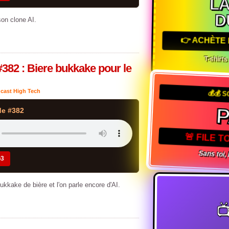
LA
D
on clone AI.
👉 ACHÈTE 
T-shirts
#382 : Biere bukkake pour le
cast High Tech
💰💰 S
de #382
🚨 FILE 
Sans toi,
p3
kake de bière et l'on parle encore d'AI.
