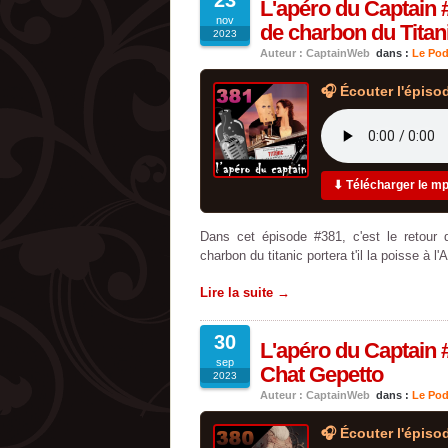
23
L'apéro du Captain 
nov
de charbon du Titan
2023
Auteur : CaptainWeb
dans :
Le Pod
🎧 Écouter l'épiso
⬇ Télécharger le m
Dans cet épisode #381, c'est le retour
charbon du titanic portera t'il la poisse à l'
Lire la suite →
30
L'apéro du Captain 
sep
Chat Gepetto
2023
Auteur : CaptainWeb
dans :
Le Pod
🎧 Écouter l'épiso