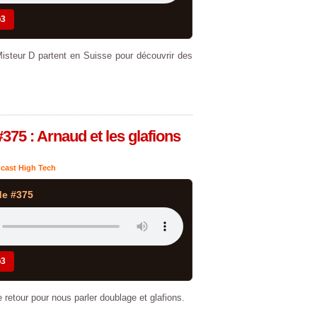
p3
isteur D partent en Suisse pour découvrir des
375 : Arnaud et les glafions
cast High Tech
de #375
p3
 retour pour nous parler doublage et glafions.