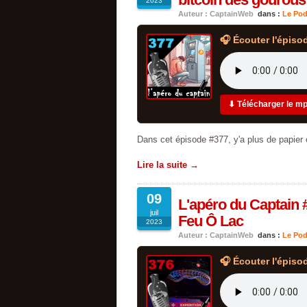
2023
Auteur : CaptainWeb
dans :
Le Pod
🎧 Écouter l'épiso
⬇ Télécharger le m
Dans cet épisode #377, y'a plus de papier 
Lire la suite →
09
L'apéro du Captain 
juil
Feu Ô Lac
2023
Auteur : CaptainWeb
dans :
Le Pod
🎧 Écouter l'épiso