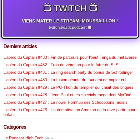
📺 TWITCH 📺
VIENS MATER LE STREAM, MOUSSAILLON !
twitch.tv/adcpodcast 🟣
Derniers articles
L'apéro du Captain #433 : Fin de parcours pour l'oeuf Tenga du metaverse
L'apéro du Captain #432 : Trop de vibrafion pour le futur du SLS
L'apéro du Captain #431 : La ring search party du bonus de Schrödinger
L'apéro du Captain #430 : La fusion géante du tsunami de papier cul
L'apéro du Captain #429 : Le PQ-Thon du templier qui chiait des briques
L'apéro du Captain #428 : Jean-Paul et les specials mega-deal MyCiné
L'apéro du Captain #427 : Le nowel Pornhub des Schocobons moisis
L'apéro du Captain #426 : L'automatisation Amazon de la rave partie pour
enfant
Catégories
Le Podcast High Tech
(443)