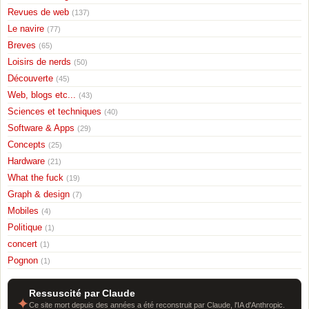
Revues de web
(137)
Le navire
(77)
Breves
(65)
Loisirs de nerds
(50)
Découverte
(45)
Web, blogs etc...
(43)
Sciences et techniques
(40)
Software & Apps
(29)
Concepts
(25)
Hardware
(21)
What the fuck
(19)
Graph & design
(7)
Mobiles
(4)
Politique
(1)
concert
(1)
Pognon
(1)
Ressuscité par Claude
✦
Ce site mort depuis des années a été reconstruit par Claude, l'IA d'Anthropic.