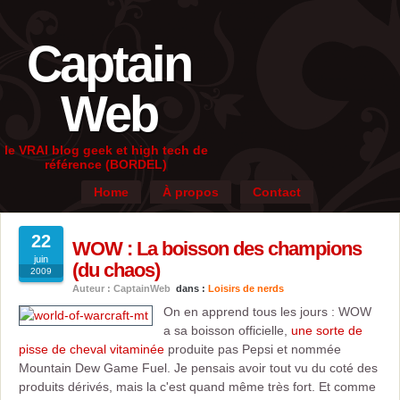
Captain
Web
le VRAI blog geek et high tech de
référence (BORDEL)
Home
À propos
Contact
22
WOW : La boisson des champions
juin
(du chaos)
2009
Auteur : CaptainWeb
dans :
Loisirs de nerds
On en apprend tous les jours : WOW
a sa boisson officielle,
une sorte de
pisse de cheval vitaminée
produite pas Pepsi et nommée
Mountain Dew Game Fuel
. Je pensais avoir tout vu du coté des
produits dérivés, mais la c'est quand même très fort. Et comme