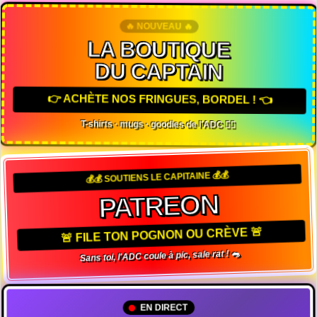
🔥 NOUVEAU 🔥
LA BOUTIQUE
DU CAPTAIN
👉 ACHÈTE NOS FRINGUES, BORDEL ! 👈
T-shirts · mugs · goodies de l'ADC 🏴‍☠️
💰💰 SOUTIENS LE CAPITAINE 💰💰
PATREON
🚨 FILE TON POGNON OU CRÈVE 🚨
Sans toi, l'ADC coule à pic, sale rat ! 🐀
EN DIRECT