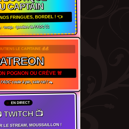
U CAPTAIN
NOS FRINGUES, BORDEL ! 👈
 · mugs · goodies de l'ADC 🏴‍☠️
OUTIENS LE CAPITAINE 💰💰
ATREON
TON POGNON OU CRÈVE 🚨
l'ADC coule à pic, sale rat ! 🐀
EN DIRECT
 TWITCH 📺
R LE STREAM, MOUSSAILLON !