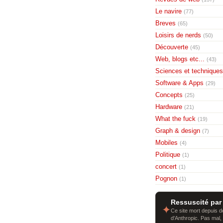
Le navire
(77)
Breves
(65)
Loisirs de nerds
(50)
Découverte
(45)
Web, blogs etc...
(43)
Sciences et techniques
Software & Apps
(29)
Concepts
(25)
Hardware
(21)
What the fuck
(19)
Graph & design
(7)
Mobiles
(4)
Politique
(1)
concert
(1)
Pognon
(1)
Ressuscité par
✦
Ce site mort depuis de
d'Anthropic. Pas mal,