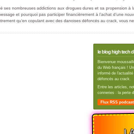
ré ses nombreuses addictions aux drogues dures et sa propension à la
message et pourquoi pas participer financièrement à l’achat d’une nouv
autrement qu’en copulant avec des danoises défoncés au crack, vous ne
le blog high tech d
Bienvenue moussaillo
du Web français ! Un 
informé de l'actuali
défoncés au crack.
Entre les articles, n
conneries : la perte
Flux RSS podcast
LA