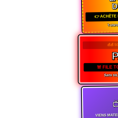
D
👉 ACHÈTE 
T-shirts
💰💰 S
P
🚨 FILE 
Sans toi, 

VIENS MATE