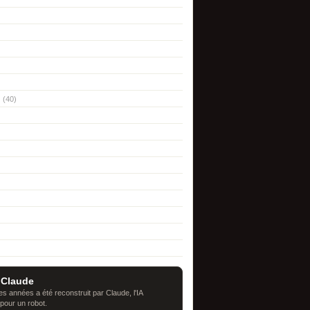
(40)
 Claude
s années a été reconstruit par Claude, l'IA
 pour un robot.