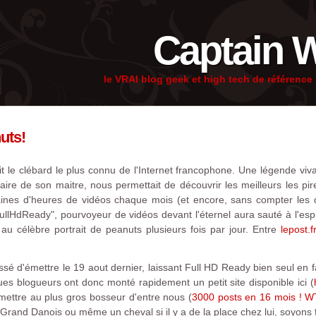
Captain 
le VRAI blog geek et high tech de référenc
uts!
it le clébard le plus connu de l'Internet francophone. Une légende viv
iaire de son maitre, nous permettait de découvrir les meilleurs les pi
aines d'heures de vidéos chaque mois (et encore, sans compter les dir
"FullHdReady", pourvoyeur de vidéos devant l'éternel aura sauté à l'espr
au célèbre portrait de peanuts plusieurs fois par jour. Entre
lepost.fr
sé d'émettre le 19 aout dernier, laissant Full HD Ready bien seul en 
s blogueurs ont donc monté rapidement un petit site disponible ici (
ettre au plus gros bosseur d'entre nous (
3000 posts en 16 mois ! W
 Grand Danois ou même un cheval si il y a de la place chez lui, soyons 