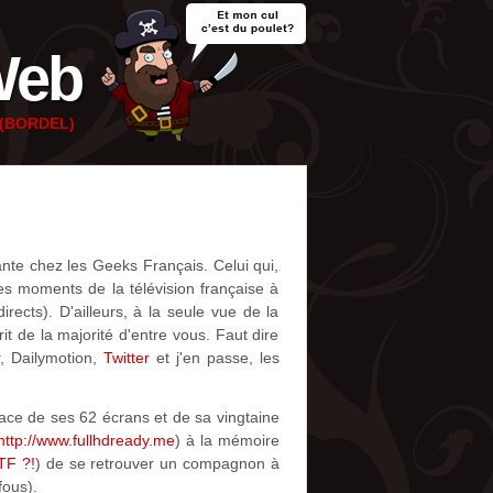
Web
e (BORDEL)
ante chez les Geeks Français. Celui qui,
res moments de la télévision française à
ects). D'ailleurs, à la seule vue de la
it de la majorité d'entre vous. Faut dire
, Dailymotion,
Twitter
et j'en passe, les
face de ses 62 écrans et de sa vingtaine
http://www.fullhdready.me
) à la mémoire
TF ?!
) de se retrouver un compagnon à
fous).