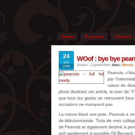
Home
À propos
Contact
24
WOof : bye bye pean
aoû
Auteur : CaptainWeb
dans :
Breves
2009
Peanuts, c'éta
par l'interméd
raison de diz
photo illustrant cet article, le nom de 
que tous les geeks se retrouvent face 
occasions ne manquent pas.
La nature étant une pute, Peanuts a ces
de télécommande. Trois de mes collègue
de Peanuts et également destiné à perm
poil rapidement si possible (St Bernard,