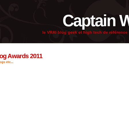
Captain 
le VRAI blog geek et high tech de référenc
log Awards 2011
gs etc...