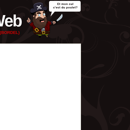
Web
e (BORDEL)