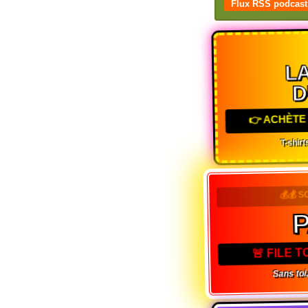
Flux RSS podcast
LA
D
👉 ACHÈTE 
T-shirts
💰💰 S
🚨 FILE 
Sans toi,