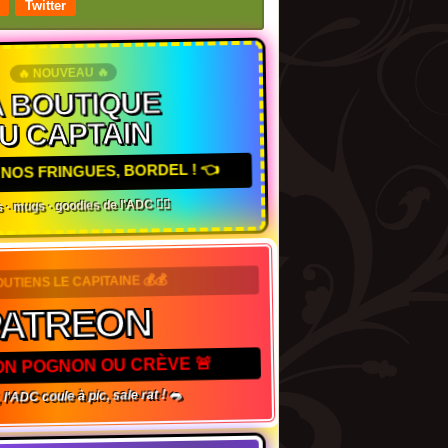
Twitter
🔥 NOUVEAU 🔥
 BOUTIQUE
U CAPTAIN
NOS FRINGUES, BORDEL ! 👈
 · mugs · goodies de l'ADC 🏴‍☠️
OUTIENS LE CAPITAINE 💰💰
PATREON
TON POGNON OU CRÈVE 🚨
 l'ADC coule à pic, sale rat ! 🐀