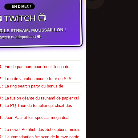
EN DIRECT
 TWITCH 📺
R LE STREAM, MOUSSAILLON !
witch.tv/adcpodcast 🟣
 : Fin de parcours pour l'oeuf Tenga du
 : Trop de vibrafion pour le futur du SLS
 : La ring search party du bonus de
 : La fusion géante du tsunami de papier cul
 : Le PQ-Thon du templier qui chiait des
 : Jean-Paul et les specials mega-deal
7 : Le nowel Pornhub des Schocobons moisis
 : L'automatisation Amazon de la rave partie