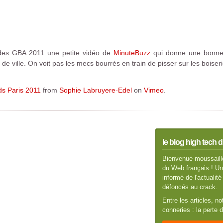
et des GBA 2011 une petite vidéo de
MinuteBuzz
qui donne une bonne 
l de ville. On voit pas les mecs bourrés en train de pisser sur les boise
s Paris 2011
from
Sophie Labruyere-Edel
on
Vimeo
.
le blog high tech d
Bienvenue moussaillo
du Web français ! Un 
informé de l'actuali
défoncés au crack.
Entre les articles, n
conneries : la perte