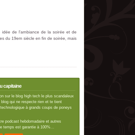
idée de l'ambiance de la soirée et de
ries du 19em siècle en fin de soirée, mais
u capitaine
n sur le blog high tech le plus scandaleux
blog qui ne respecte rien et te tient
té technologique à grands coups de poneys
otre podcast hebdomadaire et autres
 de temps est garantie à 100%…