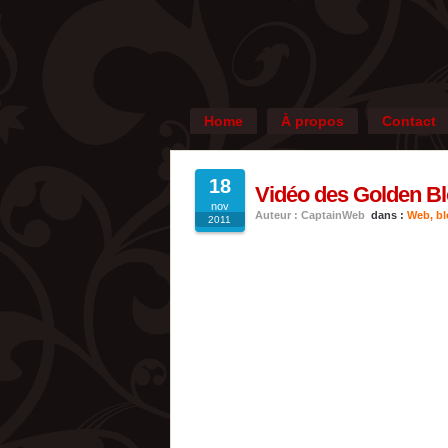
Home
À propos
Contact
18
Vidéo des Golden B
nov
Auteur : CaptainWeb
dans :
Web, blo
2011