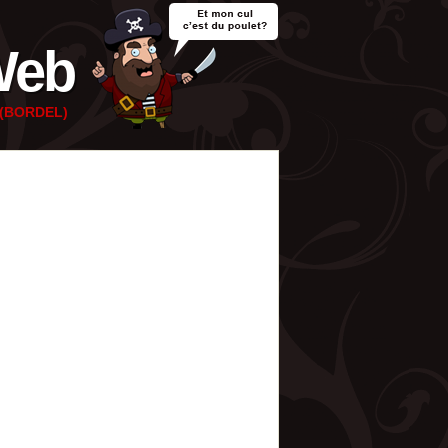
Web
e (BORDEL)