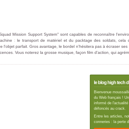
uad Mission Support System" sont capables de reconnaître l'environ
machine : le transport de matériel et du packtage des soldats, cela
ire l'objet parfait. Gros avantage, le bordel n'hésitera pas à écraser 
icences. Vous noterez la grosse musique, façon film d'action, qui agré
le blog high tech d
Bienvenue moussaillo
du Web français ! Un 
informé de l'actuali
défoncés au crack.
Entre les articles, n
conneries : la perte