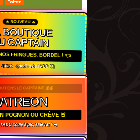
Twitter
🔥 NOUVEAU 🔥
A BOUTIQUE
U CAPTAIN
NOS FRINGUES, BORDEL ! 👈
s · mugs · goodies de l'ADC 🏴‍☠️
OUTIENS LE CAPITAINE 💰💰
PATREON
TON POGNON OU CRÈVE 🚨
 l'ADC coule à pic, sale rat ! 🐀