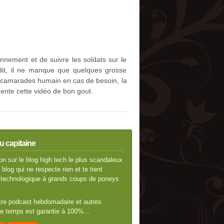
nement et de suivre les soldats sur le
 dit, il ne manque que quelques grosse
ses camarades humain en cas de besoin, la
mente cette vidéo de bon gout.
u capitaine
n sur le blog high tech le plus scandaleux
blog qui ne respecte rien et te tient
té technologique à grands coups de poneys
otre podcast hebdomadaire et autres
 de temps est garantie à 100%…