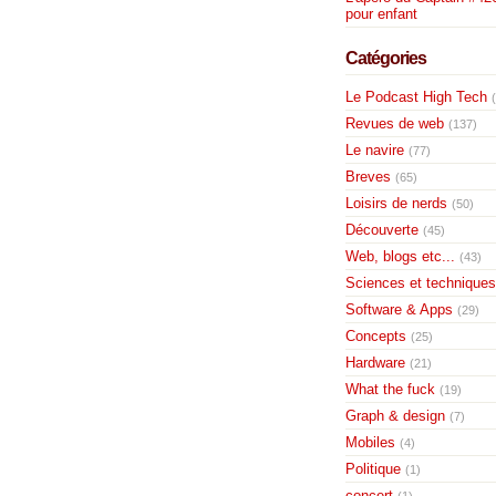
pour enfant
Catégories
Le Podcast High Tech
Revues de web
(137)
Le navire
(77)
Breves
(65)
Loisirs de nerds
(50)
Découverte
(45)
Web, blogs etc...
(43)
Sciences et techniques
Software & Apps
(29)
Concepts
(25)
Hardware
(21)
What the fuck
(19)
Graph & design
(7)
Mobiles
(4)
Politique
(1)
concert