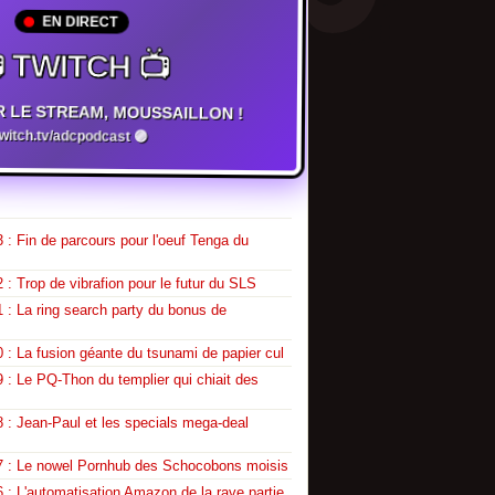
EN DIRECT
 TWITCH 📺
R LE STREAM, MOUSSAILLON !
twitch.tv/adcpodcast 🟣
 : Fin de parcours pour l'oeuf Tenga du
 : Trop de vibrafion pour le futur du SLS
 : La ring search party du bonus de
 : La fusion géante du tsunami de papier cul
 : Le PQ-Thon du templier qui chiait des
 : Jean-Paul et les specials mega-deal
7 : Le nowel Pornhub des Schocobons moisis
 : L'automatisation Amazon de la rave partie