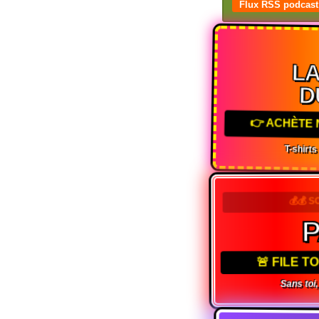
Flux RSS podcast
L
D
👉 ACHÈTE 
T-shirt
💰💰 S
🚨 FILE 
Sans toi,