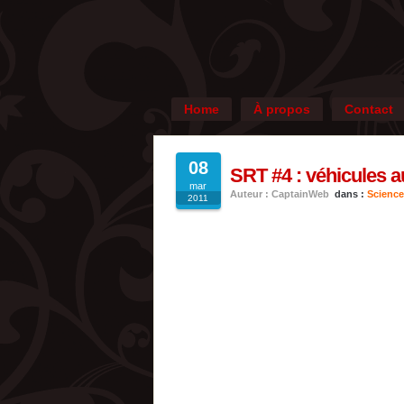
Home
À propos
Contact
08
SRT #4 : véhicules 
mar
Auteur : CaptainWeb
dans :
Science
2011