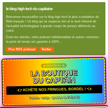
le blog high tech du capitaine
Bienvenue moussaillon sur le blog high tech le plus scandaleux du
Web français ! Un blog qui ne respecte rien et te tient informé de
l'actualité technologique à grands coups de poneys défoncés au
crack.
Entre les articles, notre podcast hebdomadaire et autres conneries :
la perte de temps est garantie à 100%…
Flux RSS podcast
Twitter
🔥 NOUVEAU 🔥
LA BOUTIQUE
DU CAPTAIN
👉 ACHÈTE NOS FRINGUES, BORDEL ! 👈
T-shirts · mugs · goodies de l'ADC 🏴‍☠️