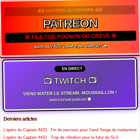
💰💰 SOUTIENS LE CAPITAINE 💰💰
PATREON
🚨 FILE TON POGNON OU CRÈVE 🚨
Sans toi, l'ADC coule à pic, sale rat ! 🐀
EN DIRECT
📺 TWITCH 📺
VIENS MATER LE STREAM, MOUSSAILLON !
twitch.tv/adcpodcast 🟣
Derniers articles
L'apéro du Captain #433 : Fin de parcours pour l'oeuf Tenga du metaverse
L'apéro du Captain #432 : Trop de vibrafion pour le futur du SLS