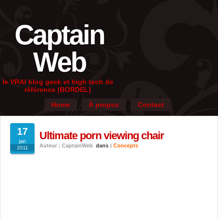
Captain
Web
le VRAI blog geek et high tech de
référence (BORDEL)
Home
À propos
Contact
17
Ultimate porn viewing chair
jan
Auteur : CaptainWeb
dans :
Concepts
2011