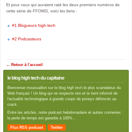
Et pour ceux qui auraient raté les deux premiers numéros de
cette série de FFOMG, voici les liens :
#1 Blogueurs high-tech
#2 Podcasteurs
← Retour à l'accueil
le blog high tech du capitaine
Bienvenue moussaillon sur le blog high tech le plus scandaleux du
Web français ! Un blog qui ne respecte rien et te tient informé de
l'actualité technologique à grands coups de poneys défoncés au
crack.
Entre les articles, notre podcast hebdomadaire et autres conneries :
la perte de temps est garantie à 100%…
Flux RSS podcast
Twitter