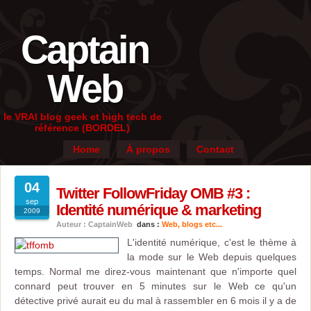
Captain
Web
le VRAI blog geek et high tech de
référence (BORDEL)
Home
À propos
Contact
04
Twitter FollowFriday OMB #3 :
sep
Identité numérique & marketing
2009
Auteur : CaptainWeb
dans :
Web, blogs etc...
L'identité numérique, c'est le thème à
la mode sur le Web depuis quelques
temps. Normal me direz-vous maintenant que n'importe quel
connard peut trouver en 5 minutes sur le Web ce qu'un
détective privé aurait eu du mal à rassembler en 6 mois il y a de