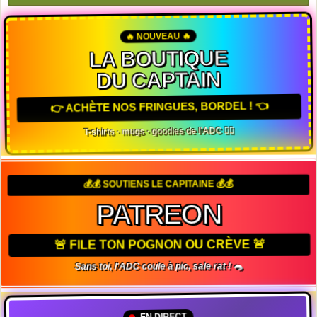
🔥 NOUVEAU 🔥
LA BOUTIQUE
DU CAPTAIN
👉 ACHÈTE NOS FRINGUES, BORDEL ! 👈
T-shirts · mugs · goodies de l'ADC 🏴‍☠️
💰💰 SOUTIENS LE CAPITAINE 💰💰
PATREON
🚨 FILE TON POGNON OU CRÈVE 🚨
Sans toi, l'ADC coule à pic, sale rat ! 🐀
EN DIRECT