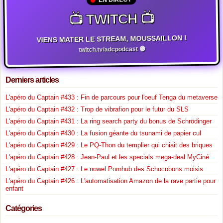
📺 TWITCH 📺
VIENS MATER LE STREAM, MOUSSAILLON !
twitch.tv/adcpodcast 🟣
Derniers articles
L'apéro du Captain #433 : Fin de parcours pour l'oeuf Tenga du metaverse
L'apéro du Captain #432 : Trop de vibrafion pour le futur du SLS
L'apéro du Captain #431 : La ring search party du bonus de Schrödinger
L'apéro du Captain #430 : La fusion géante du tsunami de papier cul
L'apéro du Captain #429 : Le PQ-Thon du templier qui chiait des briques
L'apéro du Captain #428 : Jean-Paul et les specials mega-deal MyCiné
L'apéro du Captain #427 : Le nowel Pornhub des Schocobons moisis
L'apéro du Captain #426 : L'automatisation Amazon de la rave partie pour
enfant
Catégories