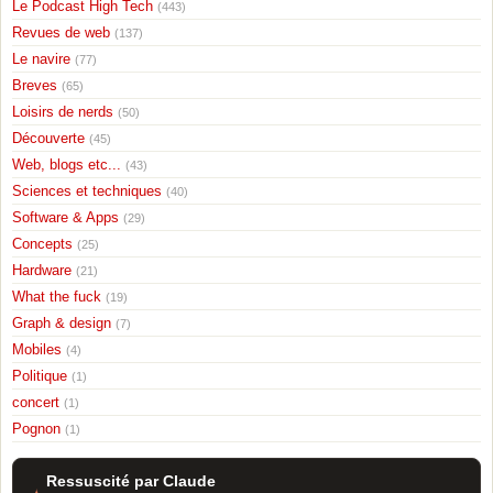
Le Podcast High Tech
(443)
Revues de web
(137)
Le navire
(77)
Breves
(65)
Loisirs de nerds
(50)
Découverte
(45)
Web, blogs etc...
(43)
Sciences et techniques
(40)
Software & Apps
(29)
Concepts
(25)
Hardware
(21)
What the fuck
(19)
Graph & design
(7)
Mobiles
(4)
Politique
(1)
concert
(1)
Pognon
(1)
Ressuscité par Claude