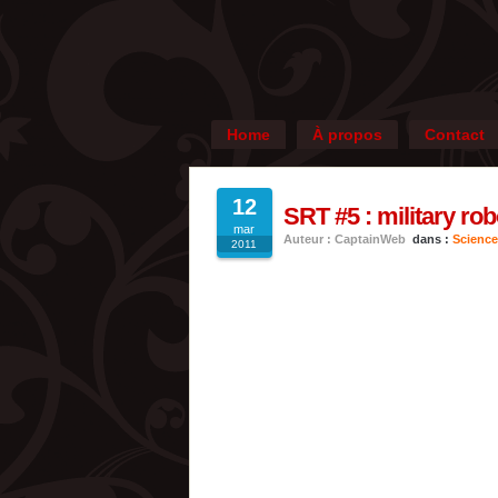
Home
À propos
Contact
12
SRT #5 : military rob
mar
Auteur : CaptainWeb
dans :
Science
2011