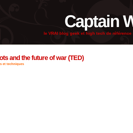
Captain 
le VRAI blog geek et high tech de référenc
ots and the future of war (TED)
s et techniques