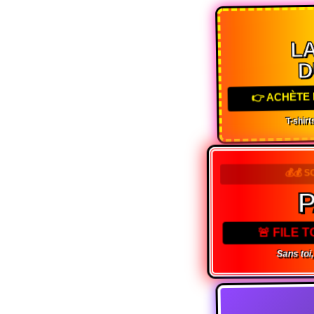
LA
D
👉 ACHÈTE 
T-shirts
💰💰 
P
🚨 FILE 
Sans toi, 