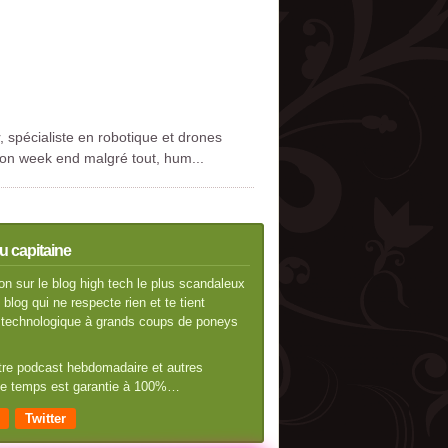
 spécialiste en robotique et drones
 Bon week end malgré tout, hum...
u capitaine
n sur le blog high tech le plus scandaleux
blog qui ne respecte rien et te tient
té technologique à grands coups de poneys
otre podcast hebdomadaire et autres
 de temps est garantie à 100%…
Twitter