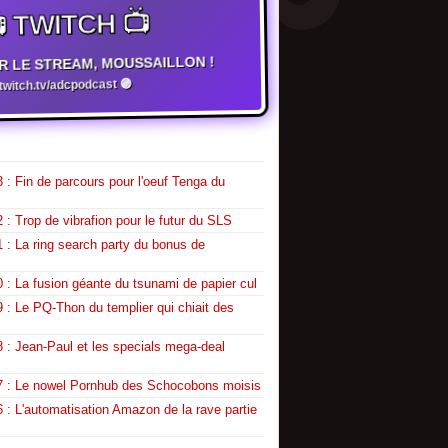
 TWITCH 📺
R LE STREAM, MOUSSAILLON !
witch.tv/adcpodcast 🟣
 : Fin de parcours pour l'oeuf Tenga du
 : Trop de vibrafion pour le futur du SLS
 : La ring search party du bonus de
 : La fusion géante du tsunami de papier cul
 : Le PQ-Thon du templier qui chiait des
 : Jean-Paul et les specials mega-deal
7 : Le nowel Pornhub des Schocobons moisis
 : L'automatisation Amazon de la rave partie