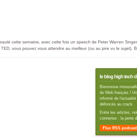
beauté cette semaine, avec cette fois un speech de Peter Warren Singer,
éo TED, vous pouvez vous attendre au meilleur (ou au pire vu le sujet).
le blog high tech d
Bienvenue moussaillo
du Web français ! Un 
informé de l'actuali
défoncés au crack.
Entre les articles, n
conneries : la perte
Flux RSS podcast