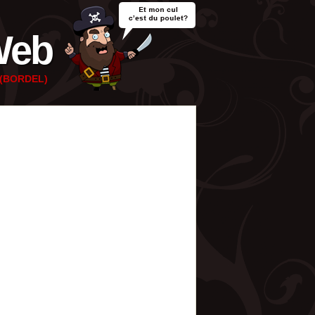
Web
e (BORDEL)