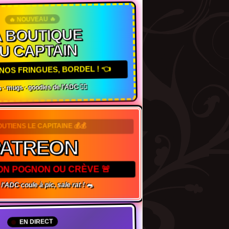
🔥 NOUVEAU 🔥
 BOUTIQUE
U CAPTAIN
NOS FRINGUES, BORDEL ! 👈
 · mugs · goodies de l'ADC 🏴‍☠️
SOUTIENS LE CAPITAINE 💰💰
ATREON
TON POGNON OU CRÈVE 🚨
l'ADC coule à pic, sale rat ! 🐀
EN DIRECT