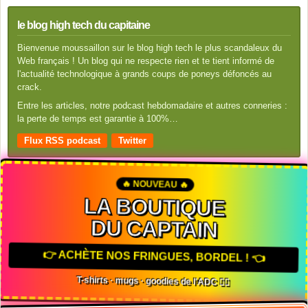
le blog high tech du capitaine
Bienvenue moussaillon sur le blog high tech le plus scandaleux du
Web français ! Un blog qui ne respecte rien et te tient informé de
l'actualité technologique à grands coups de poneys défoncés au
crack.
Entre les articles, notre podcast hebdomadaire et autres conneries :
la perte de temps est garantie à 100%…
Flux RSS podcast
Twitter
🔥 NOUVEAU 🔥
LA BOUTIQUE
DU CAPTAIN
👉 ACHÈTE NOS FRINGUES, BORDEL ! 👈
T-shirts · mugs · goodies de l'ADC 🏴‍☠️