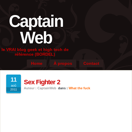
Captain
Web
le VRAI blog geek et high tech de
référence (BORDEL)
Home
À propos
Contact
11
Sex Fighter 2
aoû
Auteur : CaptainWeb
dans :
What the fuck
2011