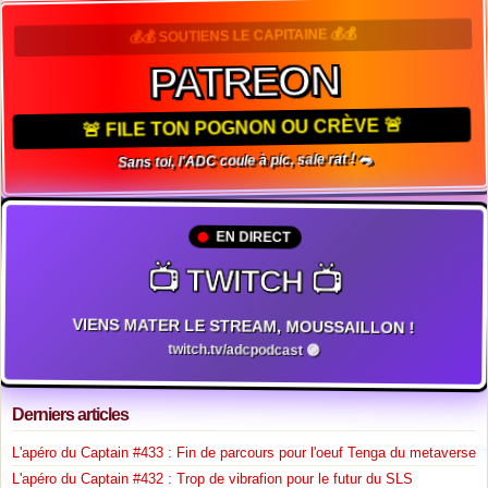
💰💰 SOUTIENS LE CAPITAINE 💰💰
PATREON
🚨 FILE TON POGNON OU CRÈVE 🚨
Sans toi, l'ADC coule à pic, sale rat ! 🐀
EN DIRECT
📺 TWITCH 📺
VIENS MATER LE STREAM, MOUSSAILLON !
twitch.tv/adcpodcast 🟣
Derniers articles
L'apéro du Captain #433 : Fin de parcours pour l'oeuf Tenga du metaverse
L'apéro du Captain #432 : Trop de vibrafion pour le futur du SLS