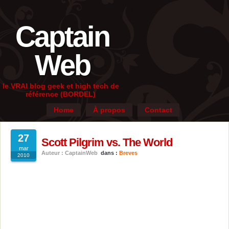
Captain
Web
le VRAI blog geek et high tech de
référence (BORDEL)
Home
À propos
Contact
27
Scott Pilgrim vs. The World
mar
Auteur : CaptainWeb
dans :
Breves
2010