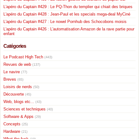
L'apéro du Captain #429 : Le PQ-Thon du templier qui chiait des briques
L'apéro du Captain #428 : Jean-Paul et les specials mega-deal MyCiné
L'apéro du Captain #427 : Le nowel Pornhub des Schocobons moisis
L'apéro du Captain #426 : L'automatisation Amazon de la rave partie pour
enfant
Catégories
Le Podcast High Tech
(443)
Revues de web
(137)
Le navire
(77)
Breves
(65)
Loisirs de nerds
(50)
Découverte
(45)
Web, blogs etc...
(43)
Sciences et techniques
(40)
Software & Apps
(29)
Concepts
(25)
Hardware
(21)
What the fuck