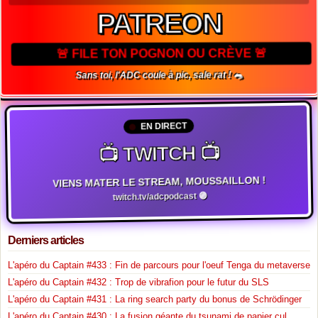
PATREON
🚨 FILE TON POGNON OU CRÈVE 🚨
Sans toi, l'ADC coule à pic, sale rat ! 🐀
EN DIRECT
📺 TWITCH 📺
VIENS MATER LE STREAM, MOUSSAILLON !
twitch.tv/adcpodcast 🟣
Derniers articles
L'apéro du Captain #433 : Fin de parcours pour l'oeuf Tenga du metaverse
L'apéro du Captain #432 : Trop de vibrafion pour le futur du SLS
L'apéro du Captain #431 : La ring search party du bonus de Schrödinger
L'apéro du Captain #430 : La fusion géante du tsunami de papier cul