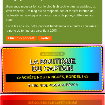
Bienvenue moussaillon sur le blog high tech le plus scandaleux du
Web français ! Un blog qui ne respecte rien et te tient informé de
l'actualité technologique à grands coups de poneys défoncés au
crack.
Entre les articles, notre podcast hebdomadaire et autres conneries :
la perte de temps est garantie à 100%…
Flux RSS podcast
Twitter
🔥 NOUVEAU 🔥
LA BOUTIQUE
DU CAPTAIN
👉 ACHÈTE NOS FRINGUES, BORDEL ! 👈
T-shirts · mugs · goodies de l'ADC 🏴‍☠️
💰💰 SOUTIENS LE CAPITAINE 💰💰