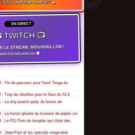
l'ADC coule à pic, sale rat ! 🐀
EN DIRECT
 TWITCH 📺
R LE STREAM, MOUSSAILLON !
witch.tv/adcpodcast 🟣
 : Fin de parcours pour l'oeuf Tenga du
 : Trop de vibrafion pour le futur du SLS
 : La ring search party du bonus de
 : La fusion géante du tsunami de papier cul
 : Le PQ-Thon du templier qui chiait des
 : Jean-Paul et les specials mega-deal