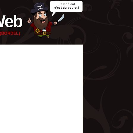
Web
e (BORDEL)