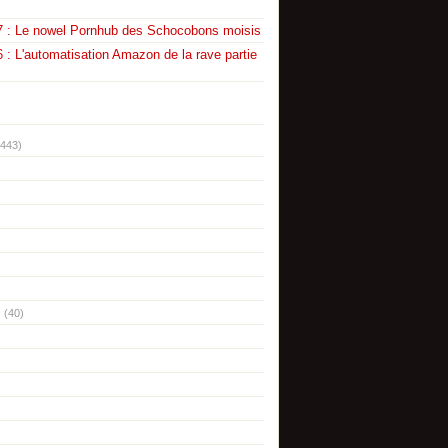
7 : Le nowel Pornhub des Schocobons moisis
 : L'automatisation Amazon de la rave partie
(443)
(40)