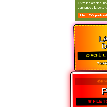
Entre les articles, n
conneries : la perte
Flux RSS podcast
LA
D
👉 ACHÈTE 
T-shirts
💰💰 S
P
🚨 FILE 