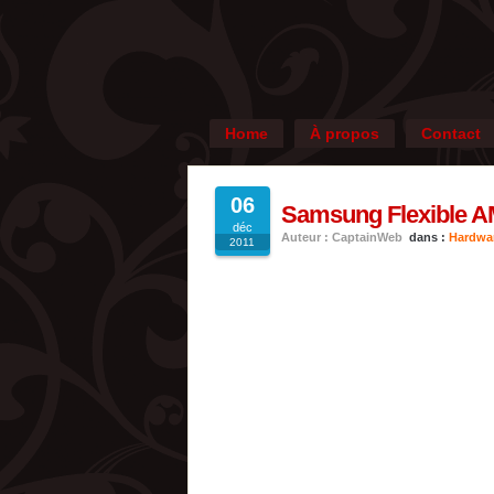
Home
À propos
Contact
06
Samsung Flexible 
déc
Auteur : CaptainWeb
dans :
Hardwa
2011