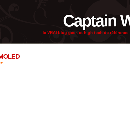
Captain 
le VRAI blog geek et high tech de référenc
AMOLED
re