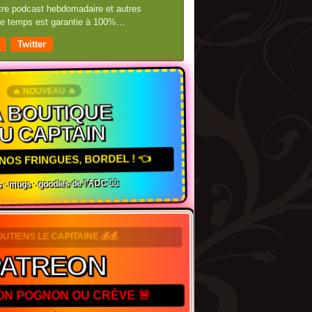
otre podcast hebdomadaire et autres
 de temps est garantie à 100%…
Twitter
🔥 NOUVEAU 🔥
 BOUTIQUE
U CAPTAIN
NOS FRINGUES, BORDEL ! 👈
 · mugs · goodies de l'ADC 🏴‍☠️
OUTIENS LE CAPITAINE 💰💰
ATREON
TON POGNON OU CRÈVE 🚨