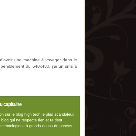
 d'avoir une machine à voyager dans le
 péniblement du 640x480, j'ai un sms à
u capitaine
n sur le blog high tech le plus scandaleux
blog qui ne respecte rien et te tient
té technologique à grands coups de poneys