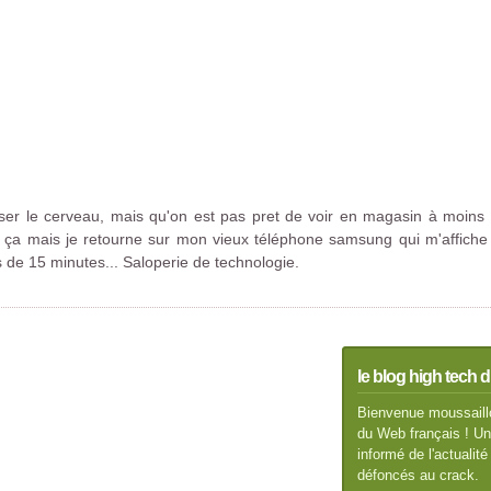
ser le cerveau, mais qu'on est pas pret de voir en magasin à moins
t ça mais je retourne sur mon vieux téléphone samsung qui m'affiche
 de 15 minutes... Saloperie de technologie.
le blog high tech d
Bienvenue moussaillo
du Web français ! Un 
informé de l'actuali
défoncés au crack.