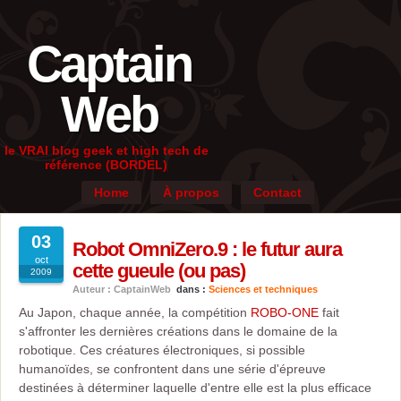
Captain
Web
le VRAI blog geek et high tech de
référence (BORDEL)
Home
À propos
Contact
03
Robot OmniZero.9 : le futur aura
oct
cette gueule (ou pas)
2009
Auteur : CaptainWeb
dans :
Sciences et techniques
Au Japon, chaque année, la compétition
ROBO-ONE
fait
s'affronter les dernières créations dans le domaine de la
robotique. Ces créatures électroniques, si possible
humanoïdes, se confrontent dans une série d'épreuve
destinées à déterminer laquelle d'entre elle est la plus efficace