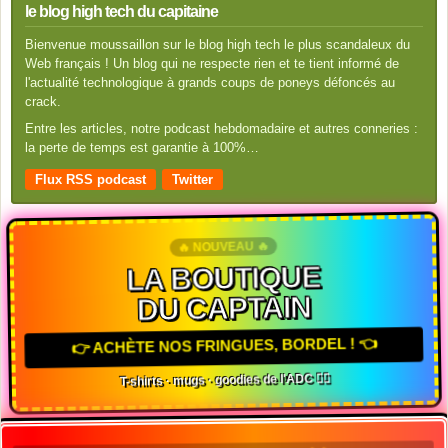
le blog high tech du capitaine
Bienvenue moussaillon sur le blog high tech le plus scandaleux du
Web français ! Un blog qui ne respecte rien et te tient informé de
l'actualité technologique à grands coups de poneys défoncés au
crack.
Entre les articles, notre podcast hebdomadaire et autres conneries :
la perte de temps est garantie à 100%…
Flux RSS podcast
Twitter
🔥 NOUVEAU 🔥
LA BOUTIQUE
DU CAPTAIN
👉 ACHÈTE NOS FRINGUES, BORDEL ! 👈
T-shirts · mugs · goodies de l'ADC 🏴‍☠️