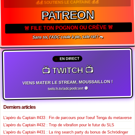
💰💰 SOUTIENS LE CAPITAINE 💰💰
PATREON
🚨 FILE TON POGNON OU CRÈVE 🚨
Sans toi, l'ADC coule à pic, sale rat ! 🐀
EN DIRECT
📺 TWITCH 📺
VIENS MATER LE STREAM, MOUSSAILLON !
twitch.tv/adcpodcast 🟣
Derniers articles
L'apéro du Captain #433 : Fin de parcours pour l'oeuf Tenga du metaverse
L'apéro du Captain #432 : Trop de vibrafion pour le futur du SLS
L'apéro du Captain #431 : La ring search party du bonus de Schrödinger