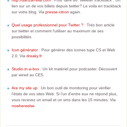
http://danzarrella.com
: Pour faire du "tweeter trackback". Un
lien sur un de vos billets depuis twitter? Le voila en trackback
sur votre blog. Via
presse-citron
again.
Quel usage professionnel pour Twitter ?
: Très bon article
sur twitter et comment l'utiliser au maximum de ses
possibilités.
Icon générator
: Pour générer des icones tupe CS et Web
2.0. Via
dreaky.fr
.
Studio-in-a-box
: Un kit matériel pour podcaster. Découvert
par wired au CES.
Are my site up
: Un bon outil de monitoring pour vérifier
l'états de vos sites Web. Si l'un d'entre eux ne répond plus,
vous recevez un email et un sms dans les 15 minutes. Via
nowhereelse
.