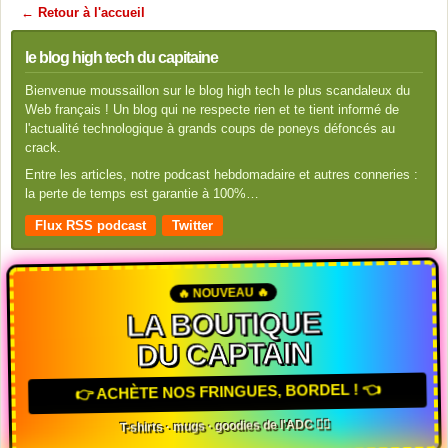
← Retour à l'accueil
le blog high tech du capitaine
Bienvenue moussaillon sur le blog high tech le plus scandaleux du
Web français ! Un blog qui ne respecte rien et te tient informé de
l'actualité technologique à grands coups de poneys défoncés au
crack.
Entre les articles, notre podcast hebdomadaire et autres conneries :
la perte de temps est garantie à 100%…
Flux RSS podcast
Twitter
🔥 NOUVEAU 🔥
LA BOUTIQUE
DU CAPTAIN
👉 ACHÈTE NOS FRINGUES, BORDEL ! 👈
T-shirts · mugs · goodies de l'ADC 🏴‍☠️