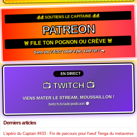
💰💰 SOUTIENS LE CAPITAINE 💰💰
PATREON
🚨 FILE TON POGNON OU CRÈVE 🚨
Sans toi, l'ADC coule à pic, sale rat ! 🐀
EN DIRECT
📺 TWITCH 📺
VIENS MATER LE STREAM, MOUSSAILLON !
twitch.tv/adcpodcast 🟣
Derniers articles
L'apéro du Captain #433 : Fin de parcours pour l'oeuf Tenga du metaverse