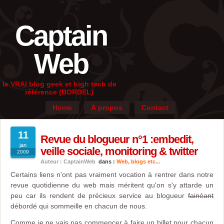
Captain
Web
le VRAI blog geek et high tech de
référence (BORDEL)
Home
À propos
Contact
11
Revue du blogueur n°1 :embedit,
jan
veille sociale, monitoring & twitter
2009
Auteur : CaptainWeb
dans :
Web, blogs etc...
Certains liens n'ont pas vraiment vocation à rentrer dans notre
revue quotidienne du web mais méritent qu'on s'y attarde un
peu car ils rendent de précieux service au blogueur
fainéant
débordé qui sommeille en chacun de nous.
Comme je ne vais pas commencer à faire un billet pour chacun