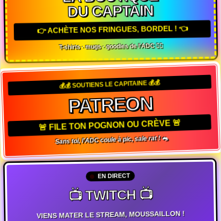
DU CAPTAIN
👉 ACHÈTE NOS FRINGUES, BORDEL ! 👈
T-shirts · mugs · goodies de l'ADC 🏴‍☠️
💰💰 SOUTIENS LE CAPITAINE 💰💰
PATREON
🚨 FILE TON POGNON OU CRÈVE 🚨
Sans toi, l'ADC coule à pic, sale rat ! 🐀
EN DIRECT
📺 TWITCH 📺
VIENS MATER LE STREAM, MOUSSAILLON !