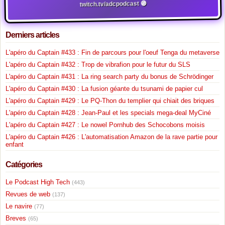
twitch.tv/adcpodcast 🟣
Derniers articles
L'apéro du Captain #433 : Fin de parcours pour l'oeuf Tenga du metaverse
L'apéro du Captain #432 : Trop de vibrafion pour le futur du SLS
L'apéro du Captain #431 : La ring search party du bonus de Schrödinger
L'apéro du Captain #430 : La fusion géante du tsunami de papier cul
L'apéro du Captain #429 : Le PQ-Thon du templier qui chiait des briques
L'apéro du Captain #428 : Jean-Paul et les specials mega-deal MyCiné
L'apéro du Captain #427 : Le nowel Pornhub des Schocobons moisis
L'apéro du Captain #426 : L'automatisation Amazon de la rave partie pour
enfant
Catégories
Le Podcast High Tech
(443)
Revues de web
(137)
Le navire
(77)
Breves
(65)