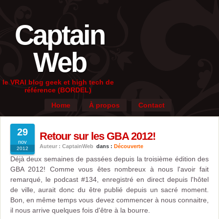
Captain
Web
le VRAI blog geek et high tech de
référence (BORDEL)
Home
À propos
Contact
29
Retour sur les GBA 2012!
nov
Auteur : CaptainWeb
dans :
Découverte
2012
Déjà deux semaines de passées depuis la troisième édition des
GBA 2012! Comme vous êtes nombreux à nous l'avoir fait
remarqué, le podcast #134, enregistré en direct depuis l'hôtel
de ville, aurait donc du être publié depuis un sacré moment.
Bon, en même temps vous devez commencer à nous connaitre,
il nous arrive quelques fois d'être à la bourre.