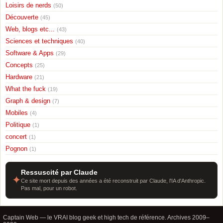
Loisirs de nerds
(50)
Découverte
(45)
Web, blogs etc...
(43)
Sciences et techniques
(40)
Software & Apps
(29)
Concepts
(25)
Hardware
(21)
What the fuck
(19)
Graph & design
(7)
Mobiles
(4)
Politique
(1)
concert
(1)
Pognon
(1)
Ressuscité par Claude
✦
Ce site mort depuis des années a été reconstruit par Claude, l'IA d'Anthropic.
Pas mal, pour un robot.
Captain Web — le VRAI blog geek et high tech de référence. Archives 2009–