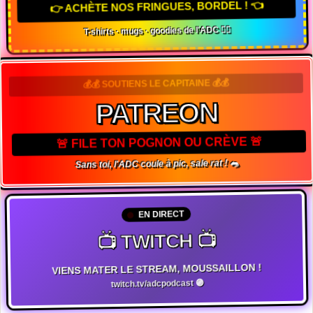
👉 ACHÈTE NOS FRINGUES, BORDEL ! 👈
T-shirts · mugs · goodies de l'ADC 🏴‍☠️
💰💰 SOUTIENS LE CAPITAINE 💰💰
PATREON
🚨 FILE TON POGNON OU CRÈVE 🚨
Sans toi, l'ADC coule à pic, sale rat ! 🐀
EN DIRECT
📺 TWITCH 📺
VIENS MATER LE STREAM, MOUSSAILLON !
twitch.tv/adcpodcast 🟣