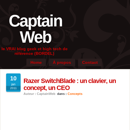
Captain
Web
le VRAI blog geek et high tech de
référence (BORDEL)
Home
À propos
Contact
10
Razer SwitchBlade : un clavier, un
jan
concept, un CEO
2011
Auteur : CaptainWeb
dans :
Concepts