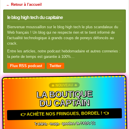
← Retour à l'accueil
le blog high tech du capitaine
Bienvenue moussaillon sur le blog high tech le plus scandaleux du
Web français ! Un blog qui ne respecte rien et te tient informé de
l'actualité technologique à grands coups de poneys défoncés au
crack.
Entre les articles, notre podcast hebdomadaire et autres conneries :
la perte de temps est garantie à 100%…
Flux RSS podcast
Twitter
🔥 NOUVEAU 🔥
LA BOUTIQUE
DU CAPTAIN
👉 ACHÈTE NOS FRINGUES, BORDEL ! 👈
T-shirts · mugs · goodies de l'ADC 🏴‍☠️