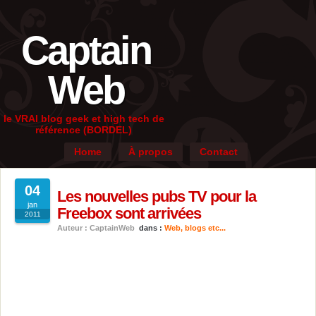
Captain
Web
le VRAI blog geek et high tech de
référence (BORDEL)
Home
À propos
Contact
04
Les nouvelles pubs TV pour la
jan
Freebox sont arrivées
2011
Auteur : CaptainWeb
dans :
Web, blogs etc...