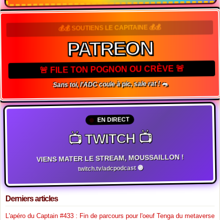
💰💰 SOUTIENS LE CAPITAINE 💰💰
PATREON
🚨 FILE TON POGNON OU CRÈVE 🚨
Sans toi, l'ADC coule à pic, sale rat ! 🐀
EN DIRECT
📺 TWITCH 📺
VIENS MATER LE STREAM, MOUSSAILLON !
twitch.tv/adcpodcast 🟣
Derniers articles
L'apéro du Captain #433 : Fin de parcours pour l'oeuf Tenga du metaverse