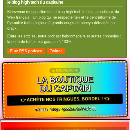
le blog high tech du capitaine
Bienvenue moussaillon sur le blog high tech le plus scandaleux du
Web français ! Un blog qui ne respecte rien et te tient informé de
l'actualité technologique à grands coups de poneys défoncés au
crack.
Entre les articles, notre podcast hebdomadaire et autres conneries :
la perte de temps est garantie à 100%…
Flux RSS podcast
Twitter
🔥 NOUVEAU 🔥
LA BOUTIQUE
DU CAPTAIN
👉 ACHÈTE NOS FRINGUES, BORDEL ! 👈
T-shirts · mugs · goodies de l'ADC 🏴‍☠️