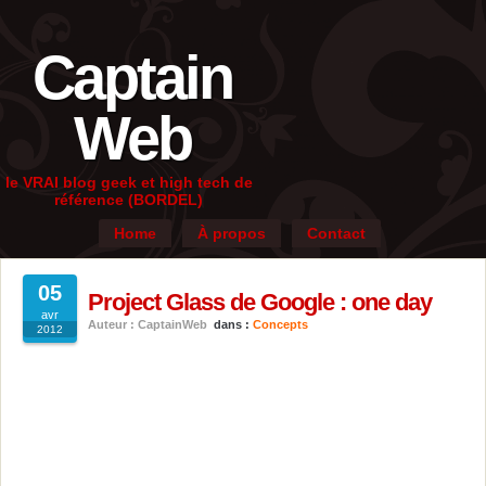
Captain
Web
le VRAI blog geek et high tech de
référence (BORDEL)
Home
À propos
Contact
05
Project Glass de Google : one day
avr
Auteur : CaptainWeb
dans :
Concepts
2012