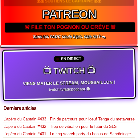
💰💰 SOUTIENS LE CAPITAINE 💰💰
PATREON
🚨 FILE TON POGNON OU CRÈVE 🚨
Sans toi, l'ADC coule à pic, sale rat ! 🐀
EN DIRECT
📺 TWITCH 📺
VIENS MATER LE STREAM, MOUSSAILLON !
twitch.tv/adcpodcast 🟣
Derniers articles
L'apéro du Captain #433 : Fin de parcours pour l'oeuf Tenga du metaverse
L'apéro du Captain #432 : Trop de vibrafion pour le futur du SLS
L'apéro du Captain #431 : La ring search party du bonus de Schrödinger