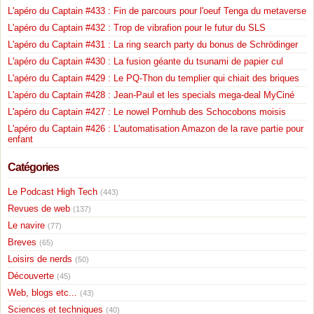
L'apéro du Captain #433 : Fin de parcours pour l'oeuf Tenga du metaverse
L'apéro du Captain #432 : Trop de vibrafion pour le futur du SLS
L'apéro du Captain #431 : La ring search party du bonus de Schrödinger
L'apéro du Captain #430 : La fusion géante du tsunami de papier cul
L'apéro du Captain #429 : Le PQ-Thon du templier qui chiait des briques
L'apéro du Captain #428 : Jean-Paul et les specials mega-deal MyCiné
L'apéro du Captain #427 : Le nowel Pornhub des Schocobons moisis
L'apéro du Captain #426 : L'automatisation Amazon de la rave partie pour
enfant
Catégories
Le Podcast High Tech
(443)
Revues de web
(137)
Le navire
(77)
Breves
(65)
Loisirs de nerds
(50)
Découverte
(45)
Web, blogs etc...
(43)
Sciences et techniques
(40)