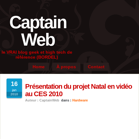
Captain
Web
le VRAI blog geek et high tech de
référence (BORDEL)
Home
À propos
Contact
16
Présentation du projet Natal en vidéo
jan
au CES 2010
2010
Auteur : CaptainWeb
dans :
Hardware