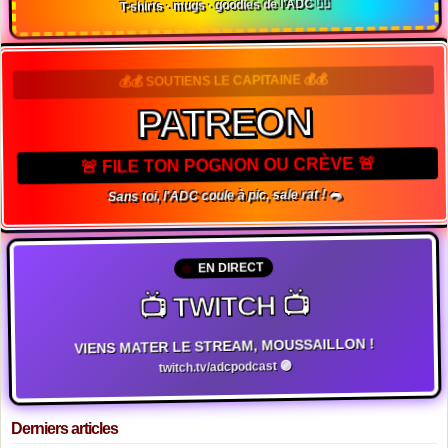
T-shirts · mugs · goodies de l'ADC 🏴‍☠️
💰💰 SOUTIENS LE CAPITAINE 💰💰
PATREON
🚨 FILE TON POGNON OU CRÈVE 🚨
Sans toi, l'ADC coule à pic, sale rat ! 🐀
EN DIRECT
📺 TWITCH 📺
VIENS MATER LE STREAM, MOUSSAILLON !
twitch.tv/adcpodcast 🟣
Derniers articles