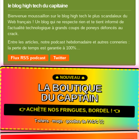
le blog high tech du capitaine
Bienvenue moussaillon sur le blog high tech le plus scandaleux du
Web français ! Un blog qui ne respecte rien et te tient informé de
l'actualité technologique à grands coups de poneys défoncés au
crack.
Entre les articles, notre podcast hebdomadaire et autres conneries :
la perte de temps est garantie à 100%…
Flux RSS podcast
Twitter
🔥 NOUVEAU 🔥
LA BOUTIQUE
DU CAPTAIN
👉 ACHÈTE NOS FRINGUES, BORDEL ! 👈
T-shirts · mugs · goodies de l'ADC 🏴‍☠️