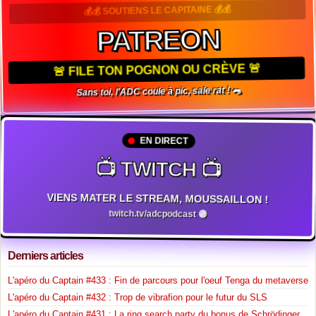
💰💰 SOUTIENS LE CAPITAINE 💰💰
PATREON
🚨 FILE TON POGNON OU CRÈVE 🚨
Sans toi, l'ADC coule à pic, sale rat ! 🐀
EN DIRECT
📺 TWITCH 📺
VIENS MATER LE STREAM, MOUSSAILLON !
twitch.tv/adcpodcast 🟣
Derniers articles
L'apéro du Captain #433 : Fin de parcours pour l'oeuf Tenga du metaverse
L'apéro du Captain #432 : Trop de vibrafion pour le futur du SLS
L'apéro du Captain #431 : La ring search party du bonus de Schrödinger