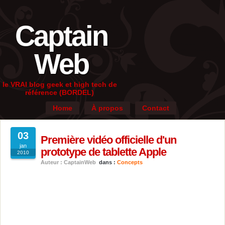
Captain
Web
le VRAI blog geek et high tech de
référence (BORDEL)
Home
À propos
Contact
03
Première vidéo officielle d'un
jan
prototype de tablette Apple
2010
Auteur : CaptainWeb
dans :
Concepts