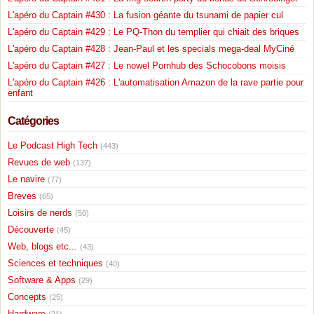
L'apéro du Captain #430 : La fusion géante du tsunami de papier cul
L'apéro du Captain #429 : Le PQ-Thon du templier qui chiait des briques
L'apéro du Captain #428 : Jean-Paul et les specials mega-deal MyCiné
L'apéro du Captain #427 : Le nowel Pornhub des Schocobons moisis
L'apéro du Captain #426 : L'automatisation Amazon de la rave partie pour
enfant
Catégories
Le Podcast High Tech
(443)
Revues de web
(137)
Le navire
(77)
Breves
(65)
Loisirs de nerds
(50)
Découverte
(45)
Web, blogs etc...
(43)
Sciences et techniques
(40)
Software & Apps
(29)
Concepts
(25)
Hardware