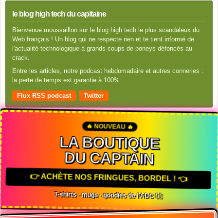
le blog high tech du capitaine
Bienvenue moussaillon sur le blog high tech le plus scandaleux du
Web français ! Un blog qui ne respecte rien et te tient informé de
l'actualité technologique à grands coups de poneys défoncés au
crack.
Entre les articles, notre podcast hebdomadaire et autres conneries :
la perte de temps est garantie à 100%…
Flux RSS podcast
Twitter
🔥 NOUVEAU 🔥
LA BOUTIQUE
DU CAPTAIN
👉 ACHÈTE NOS FRINGUES, BORDEL ! 👈
T-shirts · mugs · goodies de l'ADC 🏴‍☠️