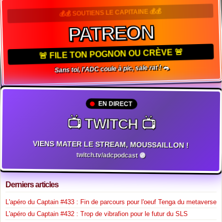
💰💰 SOUTIENS LE CAPITAINE 💰💰
PATREON
🚨 FILE TON POGNON OU CRÈVE 🚨
Sans toi, l'ADC coule à pic, sale rat ! 🐀
EN DIRECT
📺 TWITCH 📺
VIENS MATER LE STREAM, MOUSSAILLON !
twitch.tv/adcpodcast 🟣
Derniers articles
L'apéro du Captain #433 : Fin de parcours pour l'oeuf Tenga du metaverse
L'apéro du Captain #432 : Trop de vibrafion pour le futur du SLS