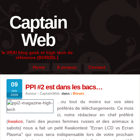
Captain
Web
le VRAI blog geek et high tech de
référence (BORDEL)
Home
À propos
Contact
09
PPI #2 est dans les bacs…
nov
Auteur : CaptainWeb
dans :
Breves
2009
...ou tout du moins sur vos sites
préférés de téléchargements. Ce mois
ci, notre rédacteur en chef préféré
(
kwakos
, l'ami des jeunes femmes russes et des animaux à
sabots) nous a fait un petit Kwakontest "Ecran LCD vs Ecran
Plasma" qui vous sera indispensable lors de votre prochain