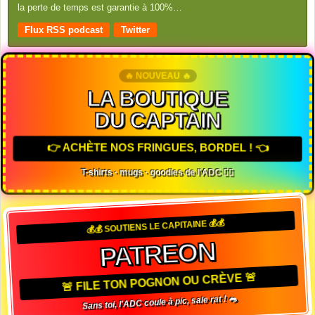
la perte de temps est garantie à 100%…
Flux RSS podcast
Twitter
🔥 NOUVEAU 🔥
LA BOUTIQUE
DU CAPTAIN
👉 ACHÈTE NOS FRINGUES, BORDEL ! 👈
T-shirts · mugs · goodies de l'ADC 🏴‍☠️
💰💰 SOUTIENS LE CAPITAINE 💰💰
PATREON
🚨 FILE TON POGNON OU CRÈVE 🚨
Sans toi, l'ADC coule à pic, sale rat ! 🐀