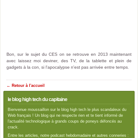
Bon, sur le sujet du CES on se retrouve en 2013 maintenant
avec laissez moi deviner, des TV, de la tablette et plein de
gadgets à la con, si l'apocalypse n'est pas arrivée entre temps.
← Retour à l'accueil
le blog high tech du capitaine
Bienvenue moussaillon sur le blog high tech le plus scandaleux du
Web français ! Un blog qui ne respecte rien et te tient informé de
l'actualité technologique à grands coups de poneys défoncés au
crack.
Entre les articles, notre podcast hebdomadaire et autres conneries :