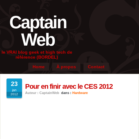
Captain
Web
le VRAI blog geek et high tech de
référence (BORDEL)
Home
À propos
Contact
23
Pour en finir avec le CES 2012
jan
Auteur : CaptainWeb
dans :
Hardware
2012