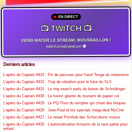
EN DIRECT
📺 TWITCH 📺
VIENS MATER LE STREAM, MOUSSAILLON !
twitch.tv/adcpodcast 🟣
Derniers articles
L'apéro du Captain #433 : Fin de parcours pour l'oeuf Tenga du metaverse
L'apéro du Captain #432 : Trop de vibrafion pour le futur du SLS
L'apéro du Captain #431 : La ring search party du bonus de Schrödinger
L'apéro du Captain #430 : La fusion géante du tsunami de papier cul
L'apéro du Captain #429 : Le PQ-Thon du templier qui chiait des briques
L'apéro du Captain #428 : Jean-Paul et les specials mega-deal MyCiné
L'apéro du Captain #427 : Le nowel Pornhub des Schocobons moisis
L'apéro du Captain #426 : L'automatisation Amazon de la rave partie pour
enfant