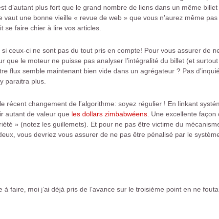
’est d’autant plus fort que le grand nombre de liens dans un même billet 
ne vaut une bonne vieille « revue de web » que vous n’aurez même pas 
se faire chier à lire vos articles.
ts si ceux-ci ne sont pas du tout pris en compte! Pour vous assurer de 
 que le moteur ne puisse pas analyser l’intégralité du billet (et surtou
otre flux semble maintenant bien vide dans un agrégateur ? Pas d’inqu
y paraitra plus.
le récent changement de l’algorithme: soyez régulier ! En linkant sys
oir autant de valeur que
les dollars zimbabwéens
. Une excellente façon 
oriété » (notez les guillemets). Et pour ne pas être victime du mécani
 deux, vous devriez vous assurer de ne pas être pénalisé par le système
 faire, moi j’ai déjà pris de l’avance sur le troisième point en ne fout