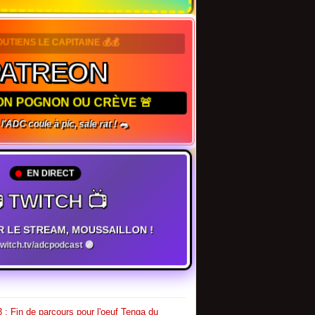
SOUTIENS LE CAPITAINE 💰💰
PATREON
TON POGNON OU CRÈVE 🚨
, l'ADC coule à pic, sale rat ! 🐀
EN DIRECT
 TWITCH 📺
R LE STREAM, MOUSSAILLON !
twitch.tv/adcpodcast 🟣
 : Fin de parcours pour l'oeuf Tenga du