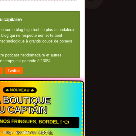
u capitaine
n sur le blog high tech le plus scandaleux
blog qui ne respecte rien et te tient
té technologique à grands coups de poneys
otre podcast hebdomadaire et autres
 de temps est garantie à 100%…
Twitter
🔥 NOUVEAU 🔥
 BOUTIQUE
U CAPTAIN
NOS FRINGUES, BORDEL ! 👈
 · mugs · goodies de l'ADC 🏴‍☠️