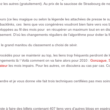
hez les autres (gratuitement). Au prix de la saucisse de Strasbourg de no
eurs (ce lieu magique ou selon la légende les attachées de presse te s
backlinks, ces liens que vos congénères voudront bien faire vers vos bil
oppées au fil des mois pour en récupérer un maximum tout en en distr
ement. D’où les changements réguliers de l’algorithme pour éviter la f
 le grand manitou du classement a choisi de sévir.
cédés pour se maintenir au top, les liens trop fréquents perdront de leu
rangements là ! Voilà comment on va faire alors pour 2010 :
Gonzague
,
ateur
les mois impairs. Pour les autres, on discutera au cas par cas. C
perdre et je vous donne vite fait trois techniques certifiées pas mes soin
te à faire des billets contenant 407 liens vers d’autres blogs en esp