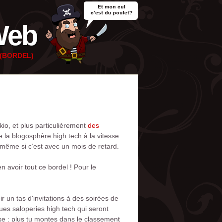
Web
e (BORDEL)
io, et plus particulièrement
des
e la blogosphère high tech à la vitesse
 même si c’est avec un mois de retard.
 avoir tout ce bordel ! Pour le
r un tas d'invitations à des soirées de
ues saloperies high tech qui seront
se : plus tu montes dans le classement