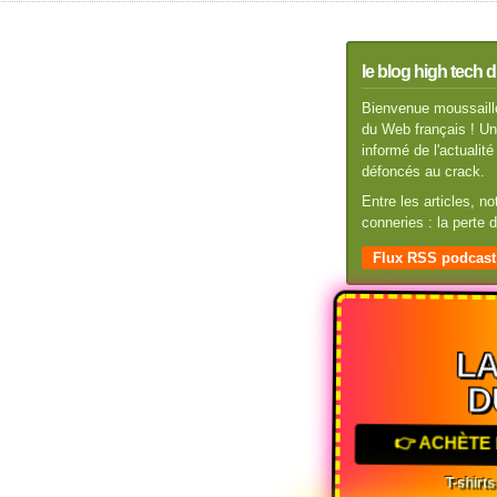
le blog high tech d
Bienvenue moussaillo
du Web français ! Un 
informé de l'actuali
défoncés au crack.
Entre les articles, n
conneries : la perte
Flux RSS podcast
LA
D
👉 ACHÈTE 
T-shirts