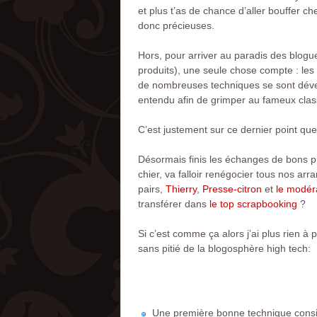
et plus t’as de chance d’aller bouffer c
donc précieuses.
Hors, pour arriver au paradis des blogu
produits), une seule chose compte : les 
de nombreuses techniques se sont dével
entendu afin de grimper au fameux class
C’est justement sur ce dernier point que
Désormais finis les échanges de bons pro
chier, va falloir renégocier tous nos ar
pairs,
Thierry
,
Presse-citron
et
le modér
transférer dans
le top scrapbooking
?
Si c’est comme ça alors j’ai plus rien à 
sans pitié de la blogosphère high tech:
Une première bonne technique consis