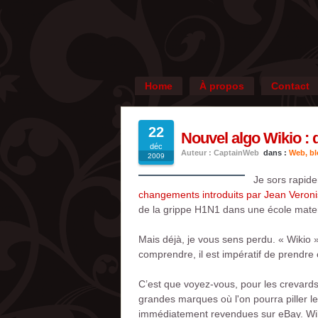
Home
À propos
Contact
22
Nouvel algo Wikio :
déc
Auteur : CaptainWeb
dans :
Web, blo
2009
Je sors rapid
changements introduits par Jean Veroni
de la grippe H1N1 dans une école matern
Mais déjà, je vous sens perdu. « Wikio »
comprendre, il est impératif de prendre
C’est que voyez-vous, pour les crevar
grandes marques où l'on pourra piller le
immédiatement revendues sur eBay. Wiki