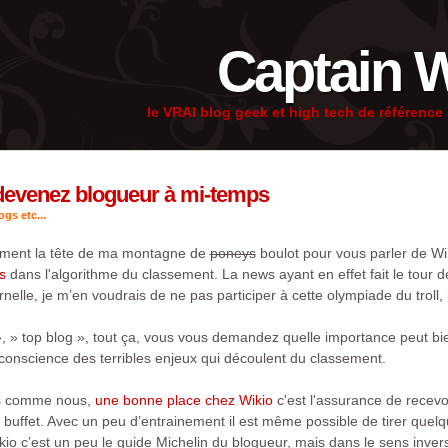
Captain 
le VRAI blog geek et high tech de référenc
 devenez blogueur à mi-temps
gs etc...
ement la tête de ma montagne de
poneys
boulot pour vous parler de Wik
s
dans l'algorithme du classement. La news ayant en effet fait le tour d
elle, je m’en voudrais de ne pas participer à cette olympiade du troll,
, » top blog », tout ça, vous vous demandez quelle importance peut bien
 conscience des terribles enjeux qui découlent du classement.
ds comme nous,
une bonne place chez Wikio
c'est l'assurance de recevoi
 buffet. Avec un peu d’entrainement il est même possible de tirer quelq
o c’est un peu le guide Michelin du blogueur, mais dans le sens inver