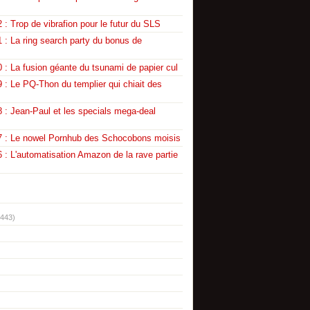
 : Trop de vibrafion pour le futur du SLS
 : La ring search party du bonus de
 : La fusion géante du tsunami de papier cul
 : Le PQ-Thon du templier qui chiait des
 : Jean-Paul et les specials mega-deal
7 : Le nowel Pornhub des Schocobons moisis
 : L'automatisation Amazon de la rave partie
(443)