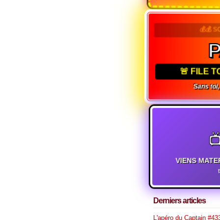
💰💰 
🚨 FILE 
Sans toi

VIENS MATE
Derniers articles
L'apéro du Captain #433