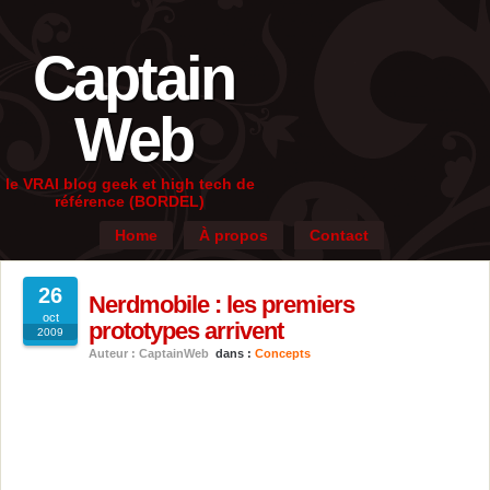
Captain
Web
le VRAI blog geek et high tech de
référence (BORDEL)
Home
À propos
Contact
26
Nerdmobile : les premiers
oct
prototypes arrivent
2009
Auteur : CaptainWeb
dans :
Concepts