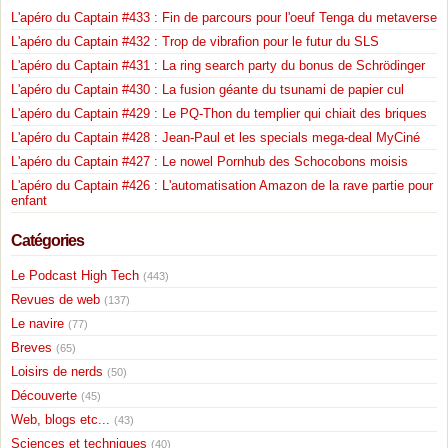
L'apéro du Captain #433 : Fin de parcours pour l'oeuf Tenga du metaverse
L'apéro du Captain #432 : Trop de vibrafion pour le futur du SLS
L'apéro du Captain #431 : La ring search party du bonus de Schrödinger
L'apéro du Captain #430 : La fusion géante du tsunami de papier cul
L'apéro du Captain #429 : Le PQ-Thon du templier qui chiait des briques
L'apéro du Captain #428 : Jean-Paul et les specials mega-deal MyCiné
L'apéro du Captain #427 : Le nowel Pornhub des Schocobons moisis
L'apéro du Captain #426 : L'automatisation Amazon de la rave partie pour
enfant
Catégories
Le Podcast High Tech
(443)
Revues de web
(137)
Le navire
(77)
Breves
(65)
Loisirs de nerds
(50)
Découverte
(45)
Web, blogs etc...
(43)
Sciences et techniques
(40)