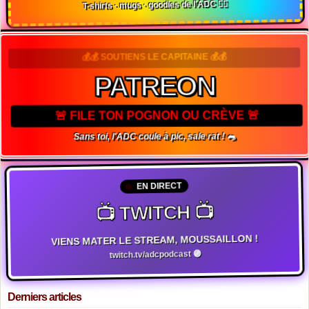
T-shirts · mugs · goodies de l'ADC 🏴‍☠️
💰💰 SOUTIENS LE CAPITAINE 💰💰
PATREON
🚨 FILE TON POGNON OU CRÈVE 🚨
Sans toi, l'ADC coule à pic, sale rat ! 🐀
EN DIRECT
📺 TWITCH 📺
VIENS MATER LE STREAM, MOUSSAILLON !
twitch.tv/adcpodcast 🟣
Derniers articles