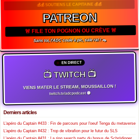
💰💰 SOUTIENS LE CAPITAINE 💰💰
PATREON
🚨 FILE TON POGNON OU CRÈVE 🚨
Sans toi, l'ADC coule à pic, sale rat ! 🐀
EN DIRECT
📺 TWITCH 📺
VIENS MATER LE STREAM, MOUSSAILLON !
twitch.tv/adcpodcast 🟣
Derniers articles
L'apéro du Captain #433 : Fin de parcours pour l'oeuf Tenga du metaverse
L'apéro du Captain #432 : Trop de vibrafion pour le futur du SLS
L'apéro du Captain #431 : La ring search party du bonus de Schrödinger