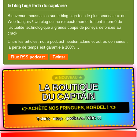
le blog high tech du capitaine
Bienvenue moussaillon sur le blog high tech le plus scandaleux du
Web français ! Un blog qui ne respecte rien et te tient informé de
l'actualité technologique à grands coups de poneys défoncés au
crack.
Entre les articles, notre podcast hebdomadaire et autres conneries :
la perte de temps est garantie à 100%…
Flux RSS podcast
Twitter
🔥 NOUVEAU 🔥
LA BOUTIQUE
DU CAPTAIN
👉 ACHÈTE NOS FRINGUES, BORDEL ! 👈
T-shirts · mugs · goodies de l'ADC 🏴‍☠️