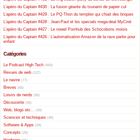
L'apéro du Captain #430 : La fusion géante du tsunami de papier cul
L'apéro du Captain #429 : Le PQ-Thon du templier qui chiait des briques
L'apéro du Captain #428 : Jean-Paul et les specials mega-deal MyCiné
L'apéro du Captain #427 : Le nowel Pornhub des Schocobons moisis
L'apéro du Captain #426 : L'automatisation Amazon de la rave partie pour
enfant
Catégories
Le Podcast High Tech
(443)
Revues de web
(137)
Le navire
(77)
Breves
(65)
Loisirs de nerds
(50)
Découverte
(45)
Web, blogs etc...
(43)
Sciences et techniques
(40)
Software & Apps
(29)
Concepts
(25)
Hardware