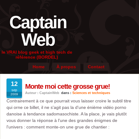
Captain
Web
le VRAI blog geek et high tech de
référence (BORDEL)
Home
À propos
Contact
12
Monte moi cette grosse grue!
sep
Auteur : CaptainWeb
dans :
Sciences et techniques
2009
Contrairement à ce que pourrait vous laisser croire le subtil titre
qui orne ce billet, il ne s'agit pas la d'une énième vidéo porno
danoise à tendance sadomasochiste. A la place, je vais plutôt
vous donner la réponse à l'une des grandes énigmes de
l'univers : comment monte-on une grue de chantier :