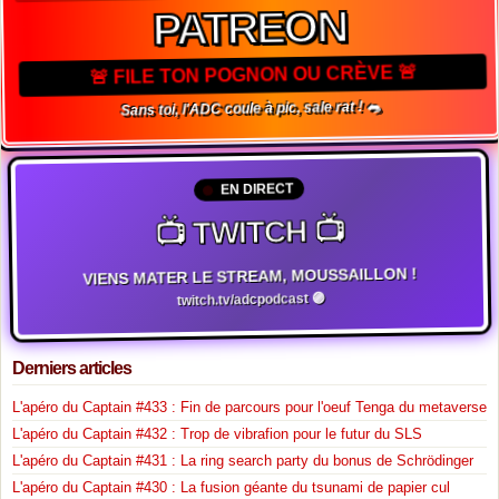
PATREON
🚨 FILE TON POGNON OU CRÈVE 🚨
Sans toi, l'ADC coule à pic, sale rat ! 🐀
EN DIRECT
📺 TWITCH 📺
VIENS MATER LE STREAM, MOUSSAILLON !
twitch.tv/adcpodcast 🟣
Derniers articles
L'apéro du Captain #433 : Fin de parcours pour l'oeuf Tenga du metaverse
L'apéro du Captain #432 : Trop de vibrafion pour le futur du SLS
L'apéro du Captain #431 : La ring search party du bonus de Schrödinger
L'apéro du Captain #430 : La fusion géante du tsunami de papier cul