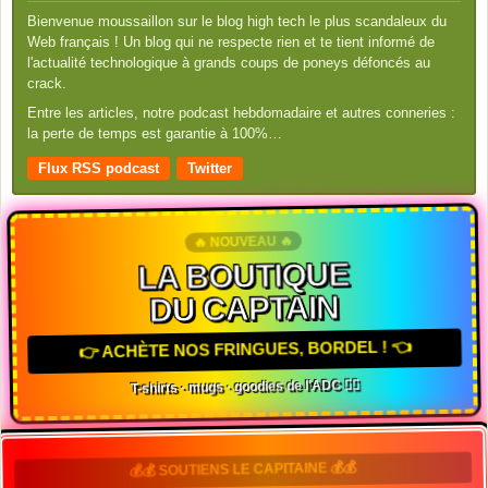
Bienvenue moussaillon sur le blog high tech le plus scandaleux du
Web français ! Un blog qui ne respecte rien et te tient informé de
l'actualité technologique à grands coups de poneys défoncés au
crack.
Entre les articles, notre podcast hebdomadaire et autres conneries :
la perte de temps est garantie à 100%…
Flux RSS podcast
Twitter
🔥 NOUVEAU 🔥
LA BOUTIQUE
DU CAPTAIN
👉 ACHÈTE NOS FRINGUES, BORDEL ! 👈
T-shirts · mugs · goodies de l'ADC 🏴‍☠️
💰💰 SOUTIENS LE CAPITAINE 💰💰