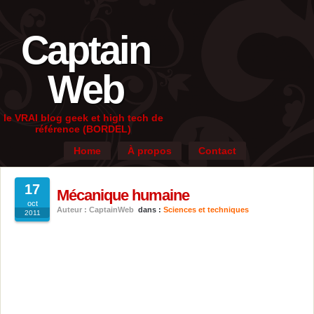
Captain
Web
le VRAI blog geek et high tech de
référence (BORDEL)
Home
À propos
Contact
17
Mécanique humaine
oct
Auteur : CaptainWeb
dans :
Sciences et techniques
2011