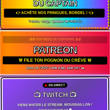
DU CAPTAIN
👉 ACHÈTE NOS FRINGUES, BORDEL ! 👈
T-shirts · mugs · goodies de l'ADC 🏴‍☠️
💰💰 SOUTIENS LE CAPITAINE 💰💰
PATREON
🚨 FILE TON POGNON OU CRÈVE 🚨
Sans toi, l'ADC coule à pic, sale rat ! 🐀
EN DIRECT
📺 TWITCH 📺
VIENS MATER LE STREAM, MOUSSAILLON !