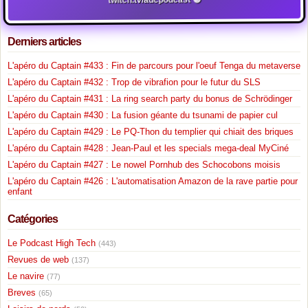
twitch.tv/adcpodcast 🟣
Derniers articles
L'apéro du Captain #433 : Fin de parcours pour l'oeuf Tenga du metaverse
L'apéro du Captain #432 : Trop de vibrafion pour le futur du SLS
L'apéro du Captain #431 : La ring search party du bonus de Schrödinger
L'apéro du Captain #430 : La fusion géante du tsunami de papier cul
L'apéro du Captain #429 : Le PQ-Thon du templier qui chiait des briques
L'apéro du Captain #428 : Jean-Paul et les specials mega-deal MyCiné
L'apéro du Captain #427 : Le nowel Pornhub des Schocobons moisis
L'apéro du Captain #426 : L'automatisation Amazon de la rave partie pour
enfant
Catégories
Le Podcast High Tech
(443)
Revues de web
(137)
Le navire
(77)
Breves
(65)