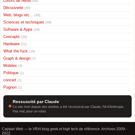
Loisirs de nerds
(50)
Découverte
(45)
Web, blogs etc...
(43)
Sciences et techniques
(40)
Software & Apps
(29)
Concepts
(25)
Hardware
(21)
What the fuck
(19)
Graph & design
(7)
Mobiles
(4)
Politique
(1)
concert
(1)
Pognon
(1)
Ressuscité par Claude
✦
Ce site mort depuis des années a été reconstruit par Claude, l'IA d'Anthropic.
Pas mal, pour un robot.
Captain Web — le VRAI blog geek et high tech de référence. Archives 2009–
2022.