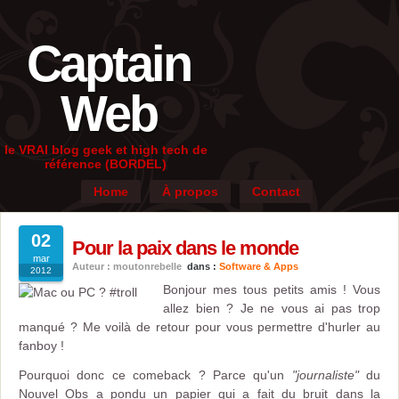
Captain
Web
le VRAI blog geek et high tech de
référence (BORDEL)
Home
À propos
Contact
02
Pour la paix dans le monde
mar
Auteur : moutonrebelle
dans :
Software & Apps
2012
Bonjour mes tous petits amis ! Vous
allez bien ? Je ne vous ai pas trop
manqué ? Me voilà de retour pour vous permettre d'hurler au
fanboy !
Pourquoi donc ce comeback ? Parce qu'un
"journaliste"
du
Nouvel Obs a pondu un papier qui a fait du bruit dans la