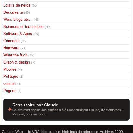
Loisirs de nerds
(50)
Découverte
(45)
Web, blogs etc...
(43)
Sciences et techniques
(40)
Software & Apps
(29)
Concepts
(25)
Hardware
(21)
What the fuck
(19)
Graph & design
(7)
Mobiles
(4)
Politique
(1)
concert
(1)
Pognon
(1)
Ressuscité par Claude
✦
Ce site mort depuis des années a été reconstruit par Claude, l'IA d'Anthropic.
Pas mal, pour un robot.
Captain Web — le VRAI blog geek et high tech de référence. Archives 2009–