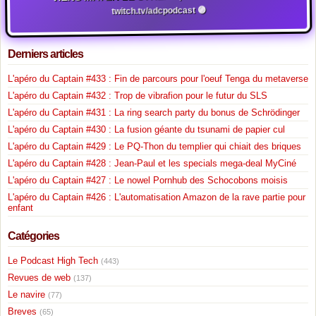
twitch.tv/adcpodcast 🟣
Derniers articles
L'apéro du Captain #433 : Fin de parcours pour l'oeuf Tenga du metaverse
L'apéro du Captain #432 : Trop de vibrafion pour le futur du SLS
L'apéro du Captain #431 : La ring search party du bonus de Schrödinger
L'apéro du Captain #430 : La fusion géante du tsunami de papier cul
L'apéro du Captain #429 : Le PQ-Thon du templier qui chiait des briques
L'apéro du Captain #428 : Jean-Paul et les specials mega-deal MyCiné
L'apéro du Captain #427 : Le nowel Pornhub des Schocobons moisis
L'apéro du Captain #426 : L'automatisation Amazon de la rave partie pour
enfant
Catégories
Le Podcast High Tech
(443)
Revues de web
(137)
Le navire
(77)
Breves
(65)