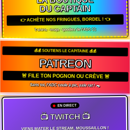
DU CAPTAIN
👉 ACHÈTE NOS FRINGUES, BORDEL ! 👈
T-shirts · mugs · goodies de l'ADC 🏴‍☠️
💰💰 SOUTIENS LE CAPITAINE 💰💰
PATREON
🚨 FILE TON POGNON OU CRÈVE 🚨
Sans toi, l'ADC coule à pic, sale rat ! 🐀
EN DIRECT
📺 TWITCH 📺
VIENS MATER LE STREAM, MOUSSAILLON !