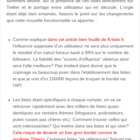
surement deviné, sur la présence de ces listes directement sur
Twitter et le partage entre utilisateur qui en découle. L'orgie
étant déjà bien entamée, faisons le point sur les changements
que cette nouvelle fonctionnalité va apporter :
Comme expliqué
dans cet article bien fouillé de Kriisiis.fr
,
l'influence supposée d'un utilisateur ne sera plus uniquement
le résultat d'un calcul foireux basé à 99% sur le nombre de
followers. La fiabilité des "scores d'influence" obtenus ainsi
sera t'elle meilleure? Pas évident étant donné que le
copinage va beaucoup jouer dans l'établissement des listes
et que je vois d'ici 150000 façons de truquer le bordel via
l'API.
Les listes étant spécifiques à chaque compte, on va se
retrouver rapidement avec des milliers de listes quasi-
identiques sur certains thèmes (blogueurs, podcasteurs,
putes russes pas chères etc). Comment trouver celles qui
sont intéressantes? Qui mettre dans ses listes et qui virer?
Cela risque de devenir un bon gros bordel comme le
souligne Thierry
. Certaines listes "de références" finiront par