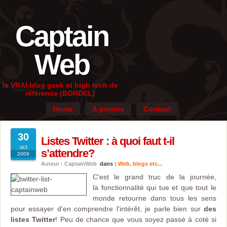
Captain
Web
le VRAI blog geek et high tech de
référence (BORDEL)
Home
À propos
Contact
30
Listes Twitter : à quoi faut t-il
oct
s’attendre?
2009
Auteur : CaptainWeb
dans :
Web, blogs etc...
C'est le grand truc de la journée,
la fonctionnalité qui tue et que tout le
monde retourne dans tous les sens
pour essayer d'en comprendre l'intérêt, je parle bien sur
des
listes Twitter
! Peu de chance que vous soyez passé à coté si