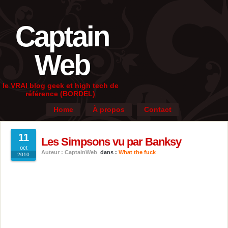
Captain
Web
le VRAI blog geek et high tech de
référence (BORDEL)
Home
À propos
Contact
11
Les Simpsons vu par Banksy
oct
Auteur : CaptainWeb
dans :
What the fuck
2010