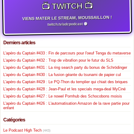
📺 TWITCH 📺
VIENS MATER LE STREAM, MOUSSAILLON !
twitch.tv/adcpodcast 🟣
Derniers articles
L'apéro du Captain #433 : Fin de parcours pour l'oeuf Tenga du metaverse
L'apéro du Captain #432 : Trop de vibrafion pour le futur du SLS
L'apéro du Captain #431 : La ring search party du bonus de Schrödinger
L'apéro du Captain #430 : La fusion géante du tsunami de papier cul
L'apéro du Captain #429 : Le PQ-Thon du templier qui chiait des briques
L'apéro du Captain #428 : Jean-Paul et les specials mega-deal MyCiné
L'apéro du Captain #427 : Le nowel Pornhub des Schocobons moisis
L'apéro du Captain #426 : L'automatisation Amazon de la rave partie pour
enfant
Catégories
Le Podcast High Tech
(443)