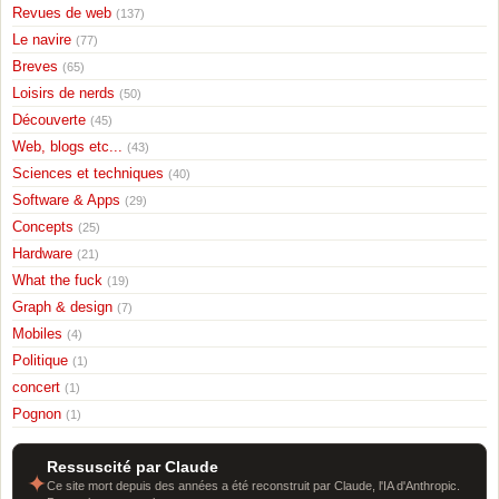
Revues de web
(137)
Le navire
(77)
Breves
(65)
Loisirs de nerds
(50)
Découverte
(45)
Web, blogs etc...
(43)
Sciences et techniques
(40)
Software & Apps
(29)
Concepts
(25)
Hardware
(21)
What the fuck
(19)
Graph & design
(7)
Mobiles
(4)
Politique
(1)
concert
(1)
Pognon
(1)
Ressuscité par Claude
✦
Ce site mort depuis des années a été reconstruit par Claude, l'IA d'Anthropic.