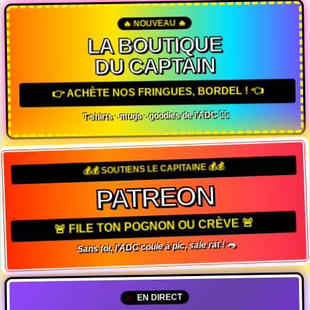
🔥 NOUVEAU 🔥
LA BOUTIQUE
DU CAPTAIN
👉 ACHÈTE NOS FRINGUES, BORDEL ! 👈
T-shirts · mugs · goodies de l'ADC 🏴‍☠️
💰💰 SOUTIENS LE CAPITAINE 💰💰
PATREON
🚨 FILE TON POGNON OU CRÈVE 🚨
Sans toi, l'ADC coule à pic, sale rat ! 🐀
EN DIRECT