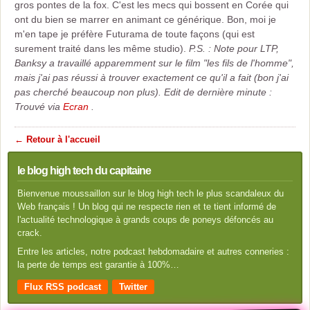
gros pontes de la fox. C'est les mecs qui bossent en Corée qui
ont du bien se marrer en animant ce générique. Bon, moi je
m'en tape je préfère Futurama de toute façons (qui est
surement traité dans les même studio).
P.S. : Note pour LTP,
Banksy a travaillé apparemment sur le film "les fils de l'homme",
mais j'ai pas réussi à trouver exactement ce qu'il a fait (bon j'ai
pas cherché beaucoup non plus).
Edit de dernière minute :
Trouvé via
Ecran
.
← Retour à l'accueil
le blog high tech du capitaine
Bienvenue moussaillon sur le blog high tech le plus scandaleux du
Web français ! Un blog qui ne respecte rien et te tient informé de
l'actualité technologique à grands coups de poneys défoncés au
crack.
Entre les articles, notre podcast hebdomadaire et autres conneries :
la perte de temps est garantie à 100%…
Flux RSS podcast
Twitter