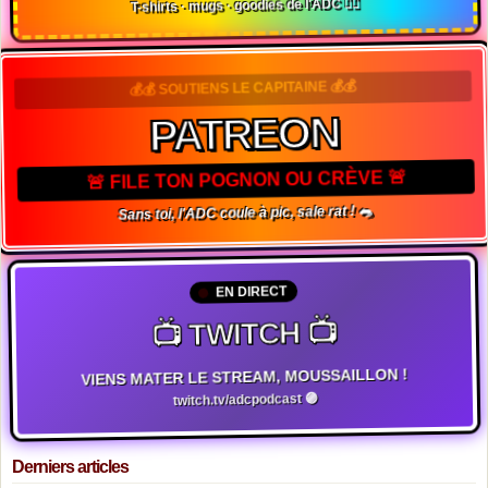
T-shirts · mugs · goodies de l'ADC 🏴‍☠️
💰💰 SOUTIENS LE CAPITAINE 💰💰
PATREON
🚨 FILE TON POGNON OU CRÈVE 🚨
Sans toi, l'ADC coule à pic, sale rat ! 🐀
EN DIRECT
📺 TWITCH 📺
VIENS MATER LE STREAM, MOUSSAILLON !
twitch.tv/adcpodcast 🟣
Derniers articles