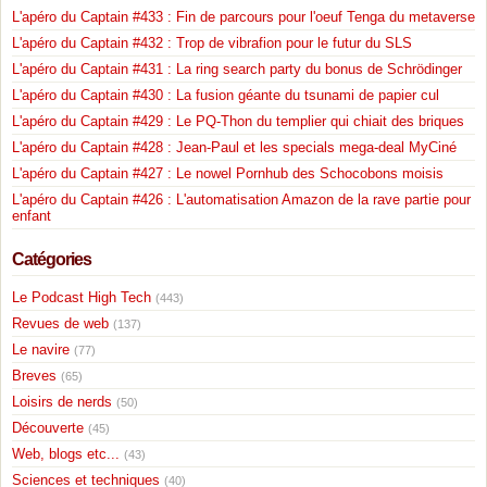
L'apéro du Captain #433 : Fin de parcours pour l'oeuf Tenga du metaverse
L'apéro du Captain #432 : Trop de vibrafion pour le futur du SLS
L'apéro du Captain #431 : La ring search party du bonus de Schrödinger
L'apéro du Captain #430 : La fusion géante du tsunami de papier cul
L'apéro du Captain #429 : Le PQ-Thon du templier qui chiait des briques
L'apéro du Captain #428 : Jean-Paul et les specials mega-deal MyCiné
L'apéro du Captain #427 : Le nowel Pornhub des Schocobons moisis
L'apéro du Captain #426 : L'automatisation Amazon de la rave partie pour
enfant
Catégories
Le Podcast High Tech
(443)
Revues de web
(137)
Le navire
(77)
Breves
(65)
Loisirs de nerds
(50)
Découverte
(45)
Web, blogs etc...
(43)
Sciences et techniques
(40)