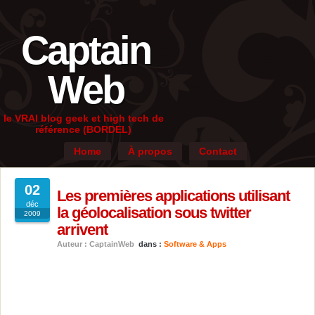
Captain
Web
le VRAI blog geek et high tech de
référence (BORDEL)
Home
À propos
Contact
02
Les premières applications utilisant
déc
la géolocalisation sous twitter
2009
arrivent
Auteur : CaptainWeb
dans :
Software & Apps