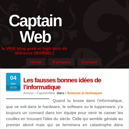
Captain
Web
le VRAI blog geek et high tech de
référence (BORDEL)
Home
À propos
Contact
04
Les fausses bonnes idées de
nov
l’informatique
2010
Auteur : CaptainWeb
dans :
Sciences et techniques
Quand tu bosse dans l'informatique,
que ce soit dans le hardware, le software ou le tupperware, y'a
toujours un connard dans ton équipe pour venir te casser les
couilles en trouvant l'idée du siècle. Celle qui semble géniale au
premier abord mais qui se terminera en catastrophe dans