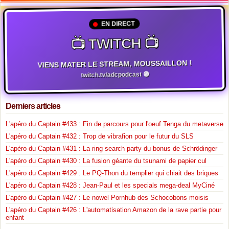
EN DIRECT
📺 TWITCH 📺
VIENS MATER LE STREAM, MOUSSAILLON !
twitch.tv/adcpodcast 🟣
Derniers articles
L'apéro du Captain #433 : Fin de parcours pour l'oeuf Tenga du metaverse
L'apéro du Captain #432 : Trop de vibrafion pour le futur du SLS
L'apéro du Captain #431 : La ring search party du bonus de Schrödinger
L'apéro du Captain #430 : La fusion géante du tsunami de papier cul
L'apéro du Captain #429 : Le PQ-Thon du templier qui chiait des briques
L'apéro du Captain #428 : Jean-Paul et les specials mega-deal MyCiné
L'apéro du Captain #427 : Le nowel Pornhub des Schocobons moisis
L'apéro du Captain #426 : L'automatisation Amazon de la rave partie pour
enfant