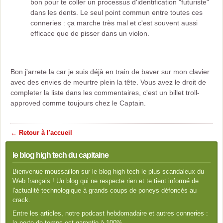
bon pour te coller un processus d'identification "futuriste"
dans les dents. Le seul point commun entre toutes ces
conneries : ça marche très mal et c'est souvent aussi
efficace que de pisser dans un violon.
Bon j'arrete la car je suis déjà en train de baver sur mon clavier
avec des envies de meurtre plein la tête. Vous avez le droit de
completer la liste dans les commentaires, c'est un billet troll-
approved comme toujours chez le Captain.
← Retour à l'accueil
le blog high tech du capitaine
Bienvenue moussaillon sur le blog high tech le plus scandaleux du
Web français ! Un blog qui ne respecte rien et te tient informé de
l'actualité technologique à grands coups de poneys défoncés au
crack.
Entre les articles, notre podcast hebdomadaire et autres conneries :
la perte de temps est garantie à 100%…