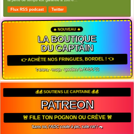
Flux RSS podcast
Twitter
🔥 NOUVEAU 🔥
LA BOUTIQUE
DU CAPTAIN
👉 ACHÈTE NOS FRINGUES, BORDEL ! 👈
T-shirts · mugs · goodies de l'ADC 🏴‍☠️
💰💰 SOUTIENS LE CAPITAINE 💰💰
PATREON
🚨 FILE TON POGNON OU CRÈVE 🚨
Sans toi, l'ADC coule à pic, sale rat ! 🐀