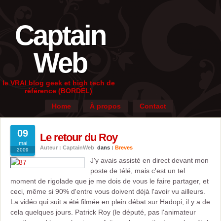
Captain
Web
le VRAI blog geek et high tech de
référence (BORDEL)
Home
À propos
Contact
09
Le retour du Roy
mai
Auteur : CaptainWeb
dans :
Breves
2009
J'y avais assisté en direct devant mon
poste de télé, mais c'est un tel
moment de rigolade que je me dois de vous le faire partager, et
ceci, même si 90% d'entre vous doivent déjà l'avoir vu ailleurs.
La vidéo qui suit a été filmée en plein débat sur Hadopi, il y a de
cela quelques jours. Patrick Roy (le député, pas l'animateur