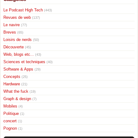
Le Podcast High Tech
(443)
Revues de web
(137)
Le navire
(77)
Breves
(65)
Loisirs de nerds
(50)
Découverte
(45)
Web, blogs etc...
(43)
Sciences et techniques
(40)
Software & Apps
(29)
Concepts
(25)
Hardware
(21)
What the fuck
(19)
Graph & design
(7)
Mobiles
(4)
Politique
(1)
concert
(1)
Pognon
(1)