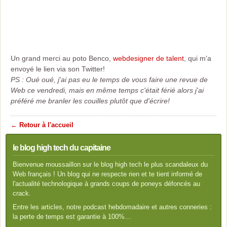
Un grand merci au poto Benco,
webdesigner de talent
, qui m'a
envoyé le lien via son Twitter!
PS : Oué oué, j'ai pas eu le temps de vous faire une revue de
Web ce vendredi, mais en même temps c'était férié alors j'ai
préféré me branler les couilles plutôt que d'écrire!
← Retour à l'accueil
le blog high tech du capitaine
Bienvenue moussaillon sur le blog high tech le plus scandaleux du
Web français ! Un blog qui ne respecte rien et te tient informé de
l'actualité technologique à grands coups de poneys défoncés au
crack.
Entre les articles, notre podcast hebdomadaire et autres conneries :
la perte de temps est garantie à 100%…