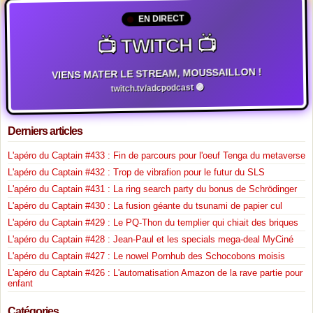
EN DIRECT
📺 TWITCH 📺
VIENS MATER LE STREAM, MOUSSAILLON !
twitch.tv/adcpodcast 🟣
Derniers articles
L'apéro du Captain #433 : Fin de parcours pour l'oeuf Tenga du metaverse
L'apéro du Captain #432 : Trop de vibrafion pour le futur du SLS
L'apéro du Captain #431 : La ring search party du bonus de Schrödinger
L'apéro du Captain #430 : La fusion géante du tsunami de papier cul
L'apéro du Captain #429 : Le PQ-Thon du templier qui chiait des briques
L'apéro du Captain #428 : Jean-Paul et les specials mega-deal MyCiné
L'apéro du Captain #427 : Le nowel Pornhub des Schocobons moisis
L'apéro du Captain #426 : L'automatisation Amazon de la rave partie pour
enfant
Catégories