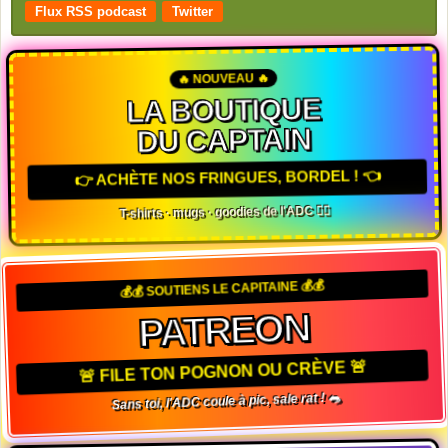
Flux RSS podcast
Twitter
🔥 NOUVEAU 🔥
LA BOUTIQUE
DU CAPTAIN
👉 ACHÈTE NOS FRINGUES, BORDEL ! 👈
T-shirts · mugs · goodies de l'ADC 🏴‍☠️
💰💰 SOUTIENS LE CAPITAINE 💰💰
PATREON
🚨 FILE TON POGNON OU CRÈVE 🚨
Sans toi, l'ADC coule à pic, sale rat ! 🐀