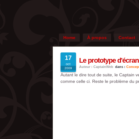
Home
À propos
Contact
17
Le prototype d'écra
oct
Auteur : CaptainWeb
dans :
Concep
2009
Autant le dire tout de suite, le Captain 
comme celle ci. Reste le problème du pr