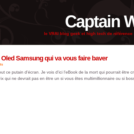
Captain 
le VRAI blog geek et high tech de référenc
n Oled Samsung qui va vous faire baver
ts
veut ce putain d'écran. Je vois d'ici l'eBook de la mort qui pourrait être
ix qui ne devrait pas en être un si vous êtes multimillionnaire ou si