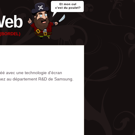
Web
e (BORDEL)
 créé avec une technologie d'écran
 bossez au département R&D de Samsung.