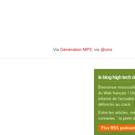
Via
Génération MP3
, via
@vinz
le blog high tech d
Bienvenue moussaillo
du Web français ! Un 
informé de l'actuali
défoncés au crack.
Entre les articles, n
conneries : la perte
Flux RSS podcast