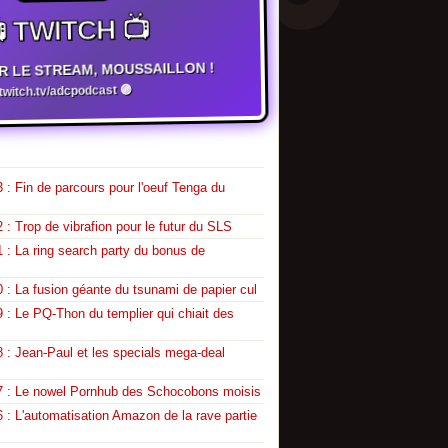
 TWITCH 📺
R LE STREAM, MOUSSAILLON !
witch.tv/adcpodcast 🟣
 : Fin de parcours pour l'oeuf Tenga du
 : Trop de vibrafion pour le futur du SLS
 : La ring search party du bonus de
 : La fusion géante du tsunami de papier cul
 : Le PQ-Thon du templier qui chiait des
 : Jean-Paul et les specials mega-deal
7 : Le nowel Pornhub des Schocobons moisis
 : L'automatisation Amazon de la rave partie