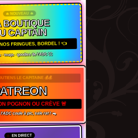
🔥 NOUVEAU 🔥
 BOUTIQUE
U CAPTAIN
NOS FRINGUES, BORDEL ! 👈
 · mugs · goodies de l'ADC 🏴‍☠️
OUTIENS LE CAPITAINE 💰💰
ATREON
TON POGNON OU CRÈVE 🚨
l'ADC coule à pic, sale rat ! 🐀
EN DIRECT