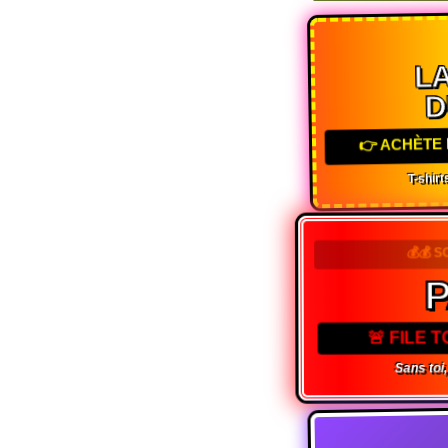
LA
D
👉 ACHÈTE 
T-shirts
💰💰 S
P
🚨 FILE 
Sans toi, 