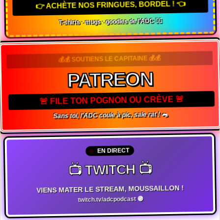
👉 ACHÈTE NOS FRINGUES, BORDEL ! 👈
T-shirts · mugs · goodies de l'ADC 🏴‍☠️
💰💰 SOUTIENS LE CAPITAINE 💰💰
PATREON
🚨 FILE TON POGNON OU CRÈVE 🚨
Sans toi, l'ADC coule à pic, sale rat ! 🐀
EN DIRECT
📺 TWITCH 📺
VIENS MATER LE STREAM, MOUSSAILLON !
twitch.tv/adcpodcast 🟣