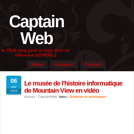
Captain
Web
le VRAI blog geek et high tech de
référence (BORDEL)
Home
À propos
Contact
06
Le musée de l'histoire informatique
nov
de Mountain View en vidéo
2010
Auteur : CaptainWeb
dans :
Sciences et techniques